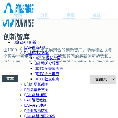
专题
分类
专栏
关注
创新智库
企业AI+创新
AI+创新战略
由1000+创新专业人士策展聚合的创新智库，助你和团队与
品牌DTC方案
全顶尖学者专家、领先企业高管和顾问的最新创新趋势和洞
RGM增长方案
见每天同步，提升全新的的创新思维和实践 技能：数字化创
品牌DTC转型
DTC全渠道零售
新、精益创业、设计思维、产品设计、增长运营、数据科
DTC会员电商
学、敏捷管理、实用领导力。也欢迎你加入我们创作者队
文章
DTC社交电商
伍，创作分享和交流创新知识和洞见。
创新增长战略
PLG增长方案
AI+创新加速
AI+管理教练
AI+设计冲刺
企业敏捷转型
AI+创新指南2025