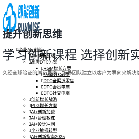
提升创新思维
企业AI+创新
学习创新课程
选择创新
AI+创新战略
品牌DTC方案
RGM增长方案
久经全球验证的创新思维，培养团队建立以客户为导向来解决
品牌DTC转型
DTC全渠道零售
DTC会员电商
DTC社交电商
创新增长战略
PLG增长方案
AI+创新加速
AI+管理教练
AI+设计冲刺
企业敏捷转型
AI+创新指南2025