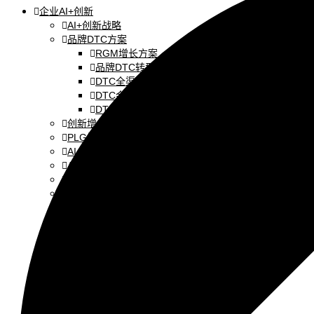
企业AI+创新
AI+创新战略
品牌DTC方案
RGM增长方案
品牌DTC转型
DTC全渠道零售
DTC会员电商
DTC社交电商
创新增长战略
PLG增长方案
AI+创新加速
AI+管理教练
AI+设计冲刺
企业敏捷转型
AI+创新指南2025
企业如何快速采用AI
重塑未来的战略
企业深科技创新
加强创新管控
上马GenAI创新
拥抱低成本创新
重构营销增长组织