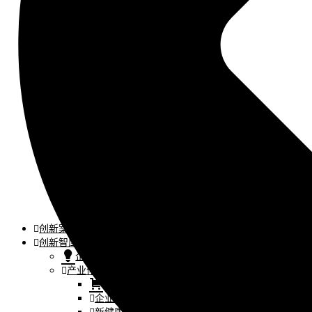
社区驱动私域增长
营销GenAI应用
产品驱动销售PLS
导入创新运营
AI+创新训练营
企业AI创新工作坊
AI+增长战略工作坊
AI+品牌增长工作坊
AI+销售增长工作坊
AI+增长黑客训练营
AI+设计思维训练营
AI+敏捷管理训练营
AI+增长集思会
创新学堂
创新讲座
创新工具
创新案例
创新智库
企业AI创新
产业创新洞察
新消费与新零售
企业技术与服务