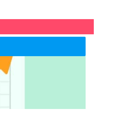
创新入门
,
创新
设计思维101
Ru