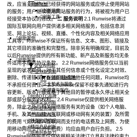
改，应当主动终止已经获得的网站服务或应停止使用网站
创新学堂
创新讲座
的服务；用户继续使用网站服务的行为，将被视为用户已
创新工具
经接受本协议的修改。
二 服务说明
2.1 Runwise将通过
国际互联网向用户提供诸多相关网络服务，包括信息浏
览、网上论坛、视频、直播、个性化内容及相关网络应用
创新案例
工具等，Runwise不保证所有信息、文本、图形、链接及
其它项目的准确性和完整性。除非另有明确规定，目前及
以后Runwise提供的所有新功能、新产品及新服务均无条
创新智库
件适用本服务协议条款。 2.2 Runwise网络服务仅以当前
企业AI创新
呈现的状况提供，对于其任何信息或个性化设定之时效、
产业创新洞察
删除、传递错误、存储问题或其他任何问题，Runwise均
新消费与新零售
企业技术与服务
不承担任何责任。 2.3 Runwise保留不经事先通知进行内
新健康与医疗
容更新、版本升级或基于其他目的暂停或永久停止相关全
创造DTC品牌
部或部分服务的权利。 2.4 Runwise仅提供相关网络服
加速企业创新
务，除此之外与相关网络服务有关的设备（如个人电脑、
创新业务增长
手机、及其他与接入互联网或移动网有关的装置）及所需
产品驱动增长
转型敏捷组织
的费用（如为接入互联网而支付的电话费及上网费、为使
精益产品创新
用移动网而支付的手机费）均应由用户自行负担。 2.5
培养创新能力
Runwise网络服务仅供依据相关法律订立具有法律约束力