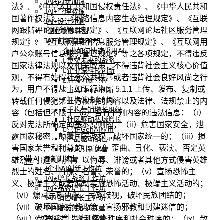
AI+创新加速
法》、《中华人民共和国侵权责任法》、《中华人民共和
AI+管理教练
国著作权法》、《网络信息内容生态治理规定》、《互联
AI+设计冲刺
网跟帖评论服务管理规定》、《互联网论坛社区服务管理
企业敏捷转型
AI+创新指南2025
规定》、《互联网群组信息服务管理规定》、《互联网用
企业如何快速采用AI
户公众账号信息服务管理规定》等之各项规定，不得违反
重塑未来的战略
国家法律法规以及相关政策，不得违背社会主义核心价值
企业深科技创新
观，不得有妨碍社会公共秩序或者违背社会良好风尚之行
加强创新管控
为，用户不得从事如下行为： 5.1.1 上传、发布、复制或
上马GenAI创新
拥抱低成本创新
转载任何侵犯第三方权利的内容以及法律、法规禁止的内
重构营销增长组织
容（包括但不限于（a）含有下列内容的违法信息：（i）
社区驱动私域增长
反对宪法所确定的基本原则的；（ii）危害国家安全，泄
营销GenAI应用
露国家秘密，颠覆国家政权，破坏国家统一的；（iii）损
产品驱动销售PLS
害国家荣誉和利益的；（iv）歪曲、丑化、亵渎、否定英
导入创新运营
AI+创新训练营
雄烈士事迹和精神，以侮辱、诽谤或者其他方式侵害英雄
企业AI创新工作坊
烈士的姓名、肖像、名誉、荣誉的；（v）宣扬恐怖主
AI+增长战略工作坊
义、极端主义或者煽动实施恐怖活动、极端主义活动的；
AI+品牌增长工作坊
（vi）煽动民族仇恨、民族歧视，破坏民族团结的；
AI+销售增长工作坊
（vii）破坏国家宗教政策，宣扬邪教和封建迷信的；
AI+增长黑客训练营
AI+设计思维训练营
（viii）散布谣言，扰乱经济秩序和社会秩序的；（ix）散