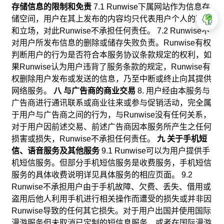
存储信息的限制和免责
7.1 Runwise下属网站作为信息存
储空间，用户在其上发布的内容均只代表用户个人的观点
和立场，对此Runwise不承担任何责任。 7.2 Runwise不
对用户所发布信息的删除或储存失败负责。Runwise有权
判断用户的行为是否符合本服务协议条款规定的权利，如
果Runwise认为用户违背了服务条款的规定，Runwise有
权删除用户发布或发送的信息，乃至中断或终止向其提供
网络服务。
八 与广告商的商业交易
8. 用户经由本服务与
广告商进行通讯联系或商业往来或参与促销活动，完全属
于用户与广告商之间的行为，与Runwise没有任何关系，
对于用户因前述交易、前述广告商因本服务所产生之任何
损害或损失，Runwise不承担任何责任。
九 关于手机短
信、语音服务及其他服务
9.1 Runwise可以为用户提供手
机短信服务。但部分手机短信服务是收费服务，手机短信
服务的具体收费说明详见具体服务的相应页面。 9.2
Runwise不承担用户由于手机故障、欠费、丢失、借用或
盗用后他人利用手机进行相关操作而遭受的损失或并非因
Runwise导致的任何其它损失。对于用户出国并使用国际
漫游服务但未取消已定制的短信息服务，或者在国际漫游