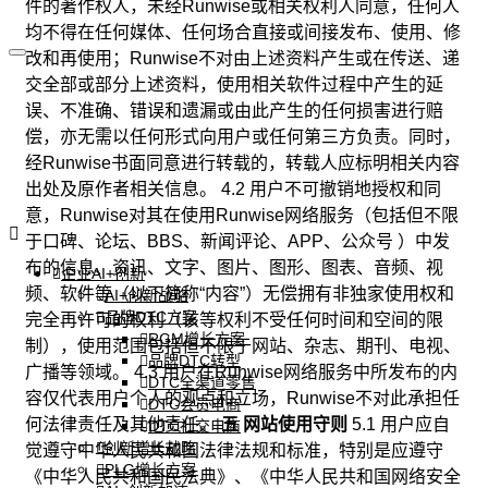
件的著作权人，未经Runwise或相关权利人同意，任何人
均不得在任何媒体、任何场合直接或间接发布、使用、修
改和再使用；Runwise不对由上述资料产生或在传送、递
交全部或部分上述资料，使用相关软件过程中产生的延
误、不准确、错误和遗漏或由此产生的任何损害进行赔
偿，亦无需以任何形式向用户或任何第三方负责。同时，
经Runwise书面同意进行转载的，转载人应标明相关内容
出处及原作者相关信息。 4.2 用户不可撤销地授权和同
意，Runwise对其在使用Runwise网络服务（包括但不限
于口碑、论坛、BBS、新闻评论、APP、公众号 ）中发
布的信息、资讯、文字、图片、图形、图表、音频、视
企业AI+创新
频、软件等（以下简称“内容”）无偿拥有非独家使用权和
AI+创新战略
品牌DTC方案
完全再许可的权利（该等权利不受任何时间和空间的限
RGM增长方案
制），使用范围包括但不限于网站、杂志、期刊、电视、
品牌DTC转型
广播等领域。 4.3 用户在Runwise网络服务中所发布的内
DTC全渠道零售
容仅代表用户个人的观点和立场，Runwise不对此承担任
DTC会员电商
何法律责任及其他责任。
五 网站使用守则
5.1 用户应自
DTC社交电商
创新增长战略
觉遵守中华人民共和国法律法规和标准，特别是应遵守
PLG增长方案
《中华人民共和国民法典》、《中华人民共和国网络安全