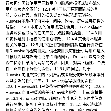
行负担；因该使用而导致用户电脑系统损坏或资料流失，
用户应负完全责任； 12.4 对基于以下原因而造成的利
润、商业信誉、资料的损失或其他有形或无形损失，
Runwise不承担任何直接、间接、附带、衍生或惩罚性的
赔偿： 12.4.1 本服务的使用或无法使用； 12.4.2 经由本
服务购买或取得的任何产品、或服务的质量； 12.4.3 用
户资料遭到未授权的使用或修改； 12.4.4 其他与本服务
相关的事宜。 12.5 用户在浏览网际网路时应自行判断使
用Runwise的检索目录。该检索目录可能会引导用户进入
到被认为具有攻击性或不适当的网站，Runwise没有义务
查看检索目录所列网站的内容，因此，对其正确性、合法
性、正当性不负任何责任。 12.6 用户同意，对于
Runwise向用户提供的下列产品或者服务的质量缺陷本身
及其引发的任何损失，Runwise无需承担任何责任：
12.6.1 Runwise向用户免费提供的各项网络服务； 12.6.2
Runwise向用户赠送的任何产品或者服务。
十三 友情提
示
13.1 Runwise对国际互联网可能出现的如下种类信息
进行列举，提醒用户予以特别注意： 13.1.1 违反法律法
规规定或公序良俗的信息； 13.1.2 出售、购买国家禁止