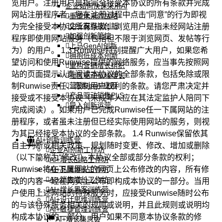
览用户。注册用户是指完全接受本协议的所有条款并完成
企业如何快速采用AI
网站注册程序者，您在注册过程中点击“同意”的行为即视
重塑未来的战略
企业深科技创新
为完全接受本协议所有条款；浏览用户是指未经网站注册
加强创新管控
程序即使用网站服务（包括但不限于浏览网页、发帖等行
上马GenAI创新
为）的用户。 1.3 Runwise特别提醒广大用户，如果您希
拥抱低成本创新
望访问和使用Runwise提供的网络服务，应当事先按照网
重构营销增长组织
站的页面提示认真阅读本协议的全部条款，包括免除或限
社区驱动私域增长
营销GenAI应用
制Runwise责任、限制用户权利的条款。请您严肃决定并
产品驱动销售PLS
接受或不接受本协议（未成年人应在其法定监护人陪同下
导入创新运营
完成阅读）。如果用户已完成Runwise任一下属网站的注
册程序，或者虽未注册但已经实际使用网站的服务，则视
为其已经接受本协议的全部条款。 1.4 Runwise保留依其
AI+创新训练营
自主判断或相关政策、规划随时变更、修改、增加或删除
企业AI创新工作坊
（以下简称为“修改”）本协议全部或部分条款的权利；
AI+增长战略工作坊
Runwise将在下属网站的网页上公布修改的内容，所有修
AI+品牌增长工作坊
AI+销售增长工作坊
改的内容一经在网页上公布即构成本协议的一部分。当用
AI+增长黑客训练营
户使用上述网站的特殊服务时，应接受Runwise随时公布
AI+设计思维训练营
的与该特殊服务相关的规则或说明，并且此规则或说明均
AI+敏捷管理训练营
构成本协议的一部分。用户如果不同意本协议条款的修
AI+增长集思会