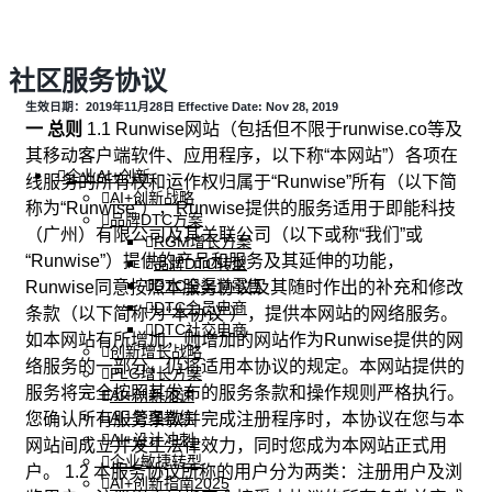
社区服务协议
生效日期：2019年11月28日 Effective Date: Nov 28, 2019
一 总则
1.1 Runwise网站（包括但不限于runwise.co等及
其移动客户端软件、应用程序，以下称“本网站”）各项在
企业AI+创新
线服务的所有权和运作权归属于“Runwise”所有（以下简
AI+创新战略
称为“Runwise”），Runwise提供的服务适用于即能科技
品牌DTC方案
（广州）有限公司及其关联公司（以下或称“我们”或
RGM增长方案
“Runwise”）提供的产品和服务及其延伸的功能，
品牌DTC转型
DTC全渠道零售
Runwise同意按照本服务协议及其随时作出的补充和修改
DTC会员电商
条款（以下简称为“本协议”），提供本网站的网络服务。
DTC社交电商
如本网站有所增加，则增加的网站作为Runwise提供的网
创新增长战略
络服务的一部分，仍将适用本协议的规定。本网站提供的
PLG增长方案
服务将完全按照其发布的服务条款和操作规则严格执行。
AI+创新加速
AI+管理教练
您确认所有服务条款并完成注册程序时，本协议在您与本
AI+设计冲刺
网站间成立并发生法律效力，同时您成为本网站正式用
企业敏捷转型
户。 1.2 本服务协议所称的用户分为两类：注册用户及浏
AI+创新指南2025