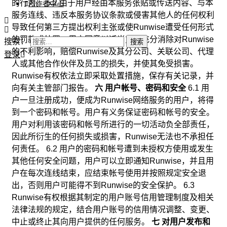
的行为。 5.2 由于用户经由本服务张贴或传送内容、与本
创作者中心
服务连线、违反本服务协议条款或侵害其他人的任何权利
导致任何第三方提出权利主张或使Runwise遭受任何形式
的罚款或处罚，用户同意以适当方式充分消除对Runwise
搜索：
的不利影响，赔偿Runwise及其分公司、关联公司、代理
登录
人或其他合作伙伴及员工的损失，并使其免受损害。
Runwise有权依法立即采取处置措施，保存有关记录，并
向有关主管部门报告。
六 用户帐号、密码和安全
6.1 用
户一旦注册成功，便成为Runwise网络服务的用户，将得
到一个密码和帐号。用户有义务保证密码和帐号的安全。
用户对利用该密码和帐号所进行的一切活动负全部责任，
因此所衍生的任何损失或损害，Runwise无法也不承担任
何责任。 6.2 用户的密码和帐号遭到未授权方使用或发生
其他任何安全问题，用户可以立即通知Runwise，并且用
户在每次连线结束，应结束帐号使用并按照规定安全退
出，否则用户可能得不到Runwise的安全保护。 6.3
Runwise有权根据其制定的用户账号信用管理制度及相关
法律法规的规定，结合用户账号的信用情况调整、变更、
中止或终止其向用户提供的任何服务。
七 对用户发布和