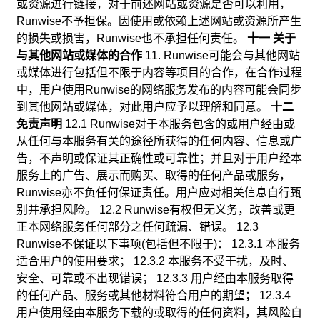
或资源进行链接，对于前述网站或资源是否可以利用，
Runwise不予担保。因使用或依赖上述网站或资源所产生
的损失或损害，Runwise也不承担任何责任。
十一 关于
与其他网站或媒体的合作
11. Runwise可能会与其他网站
或媒体进行包括但不限于内容等项目的合作，在合作过程
中，用户使用Runwise的网络服务发布的内容可能会同步
到其他网站或媒体，对此用户应予以理解和同意。
十二
免责声明
12.1 Runwise对于本服务包含的或用户经由或
从任何与本服务有关的途径所获得的任何内容、信息或广
告，不声明或保证其正确性或可靠性；并且对于用户经本
服务上的广告、展示而购买、取得的任何产品或服务，
Runwise亦不负任何保证责任。用户应对相关信息自行甄
别并承担风险。 12.2 Runwise有权但无义务，改善或更
正本网络服务任何部分之任何疏漏、错误。 12.3
Runwise不保证以下事项(包括但不限于)： 12.3.1 本服务
适合用户的使用要求； 12.3.2 本服务不受干扰，及时、
安全、可靠或不出现错误； 12.3.3 用户经由本服务取得
的任何产品、服务或其他材料符合用户的期望； 12.3.4
用户使用经由本服务下载的或取得的任何资料，其风险自