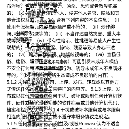
AI+敏捷管理训练营
布淫秽、色情、赌博、暴力、凶杀、恐怖或者教唆犯罪
AI+增长集思会
的；（x）侮辱或者诽谤他人，侵害他人名誉、隐私和其
创新学堂
他合法权益的； 和（b）含有下列内容的不良信息：（i）
创新讲座
使用夸张标题，内容与标题严重不符的；（ii）炒作绯
创新工具
创新案例
闻、丑闻、劣迹等的；（iii）不当评述自然灾害、重大事
创新智库
故等灾难的；（iv）带有性暗示、性挑逗等易使人产生性
企业AI创新
联想的；（v）展现血腥、惊悚、残忍等致人身心不适
产业创新洞察
的；（vi）煽动人群歧视、地域歧视等的；（vii）宣扬低
新消费与新零售
俗、庸俗、媚俗内容的；（viii）可能引发未成年人模仿
企业技术与服务
新健康与医疗
不安全行为和违反社会公德行为、诱导未成年人不良嗜好
创造DTC品牌
等的；（ix）其他对网络生态造成不良影响的内容）。
加速企业创新
5.1.2 未经Runwise许可，上传、发布、转载或以其他方
创新业务增长
式传送任何具有商业广告特征的内容等。 5.1.3 上传、发
产品驱动增长
布或以其他方式传送任何干扰、破坏或限制任何计算机软
转型敏捷组织
精益产品创新
件、硬件或通讯设备功能的软件病毒或其他计算机代码、
培养创新能力
档案和程序之资料。 5.1.4 干扰或破坏本服务或与本服务
提升创新领导力
相连的服务器和网络，或不遵守本服务协议之规定。
运营创新转型
5.1.5 任何损害Runwise利益及/或被Runwise认为不适当
营销创新趋势报告