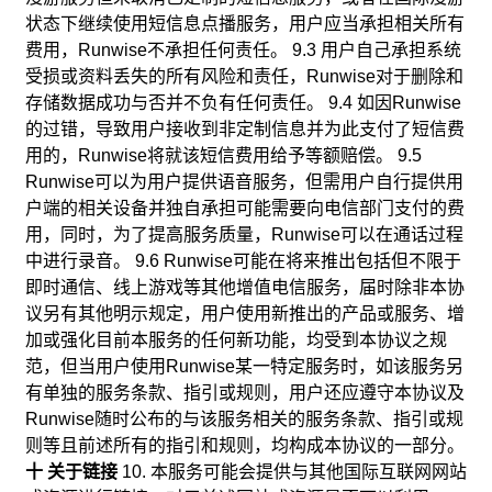
状态下继续使用短信息点播服务，用户应当承担相关所有
费用，Runwise不承担任何责任。 9.3 用户自己承担系统
受损或资料丢失的所有风险和责任，Runwise对于删除和
存储数据成功与否并不负有任何责任。 9.4 如因Runwise
的过错，导致用户接收到非定制信息并为此支付了短信费
用的，Runwise将就该短信费用给予等额赔偿。 9.5
Runwise可以为用户提供语音服务，但需用户自行提供用
户端的相关设备并独自承担可能需要向电信部门支付的费
用，同时，为了提高服务质量，Runwise可以在通话过程
中进行录音。 9.6 Runwise可能在将来推出包括但不限于
即时通信、线上游戏等其他增值电信服务，届时除非本协
议另有其他明示规定，用户使用新推出的产品或服务、增
加或强化目前本服务的任何新功能，均受到本协议之规
范，但当用户使用Runwise某一特定服务时，如该服务另
有单独的服务条款、指引或规则，用户还应遵守本协议及
Runwise随时公布的与该服务相关的服务条款、指引或规
则等且前述所有的指引和规则，均构成本协议的一部分。
十 关于链接
10. 本服务可能会提供与其他国际互联网网站