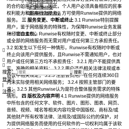
提升创新领导力
的合约的用户使用。因此，个人用户必须具备相应的民事
运营创新转型
权利能力和民事行为能力，方可使用Runwise提供的网络
营销创新趋势报告
服务。
三 服务变更、中断或终止
3.1 Runwise特别提醒
用户，鉴于网络服务的特殊性，为保障Runwise业务发展
创作者中心
和经营自主权，Runwise有权随时变更、中断或终止部分
或全部的网络服务而无需对用户或任何第三方承担责任。
3.2 如发生以下任何一种情形，Runwise有权随时中断或
终止向该用户提供服务，且Runwise不需通知用户，也对
用户或任何第三方均不承担责任： 3.2.1 用户不能提供真
实、准确的相关资料； 3.2.2 用户违反相关法律法规或本
搜索：
协议中相关规定； 3.2.3 注册会员用户在任何连续360日
登录
内未实际使用相关网络服务； 3.2.4 按照主管部门的要
|
求； 3.2.5 其他Runwise认为是符合整体服务需求的特殊
注册
情形。
四 版权及内容声明
4.1 Runwise提供的网络服务
中所包含的任何文字、软件、图片、图形、图表、网页、
音频、视频、域名等相关内容均受中国版权、商标及/或
其他财产所有权等法律、法规及/或国际公约的保护，对
为提供网络服务而使用的任何软件的一切权利均属于该软