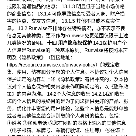
或限制流通物品的信息； 13.1.3 明显低于当地市场价格
的商业信息； 13.1.4 可能导致信息接受者人身、财产损
害的招募、交友等信息； 13.1.5 其他不良或不真实信
息。 13.2 Runwise不排除存在特殊情况，亦不表示不良
信息无其他种类，更不作为Runwise免责范围仅限于上述
几类情况的证明。
十四 用户隐私权保护
14.1保护用户个
人信息是Runwise的一项基本原则。Runwise将按照本声
明及《隐私政策》（链接地址：
https://resource.runwise.co/privacy-policy）的规定收
集、使用、储存和分享您的个人信息。本协议对个人信息
保护规定的内容与上述《隐私政策》有相冲突的，及本协
议对个人信息保护相关内容未作明确规定的，以《隐私政
策》的内容为准。 14.2个人信息的收集 14.2.1我们收集
您的个人信息的最终目的是为了向您提供更好的产品、服
务，优化并丰富您的用户体验，这些个人信息是能够单独
或者与其他信息结合识别您的个人身份的信息，包括：
①姓名 ②移动电话 ③您在网站的表格上输入的其他信息
（电子邮箱、车牌号、车辆行驶证、住址等） ④在您上