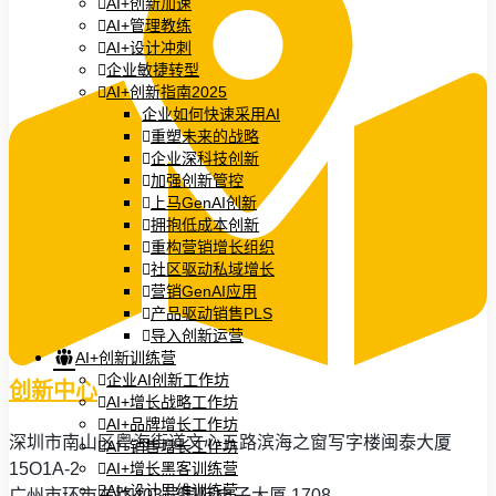
AI+创新加速
AI+管理教练
AI+设计冲刺
企业敏捷转型
AI+创新指南2025
企业如何快速采用AI
重塑未来的战略
企业深科技创新
加强创新管控
上马GenAI创新
拥抱低成本创新
重构营销增长组织
社区驱动私域增长
营销GenAI应用
产品驱动销售PLS
导入创新运营
AI+创新训练营
企业AI创新工作坊
创新中心
AI+增长战略工作坊
AI+品牌增长工作坊
深圳市南山区粤海街道文心五路滨海之窗写字楼闽泰大厦
AI+销售增长工作坊
15O1A-2
AI+增长黑客训练营
AI+设计思维训练营
广州市环市东路403号国际电子大厦 1708