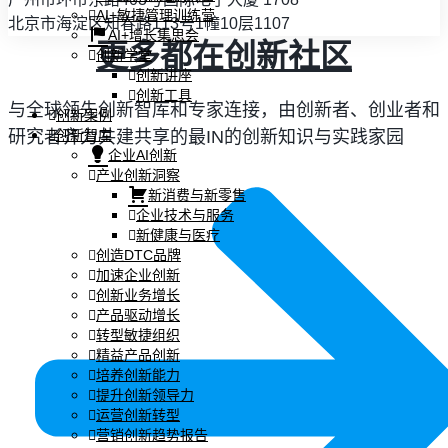
AI+敏捷管理训练营
北京市海淀区知春路113号1幢10层1107
AI+增长集思会
更多都在创新社区
创新学堂
创新讲座
创新工具
与全球领先创新智库和专家连接，由创新者、创业者和
创新案例
研究者齐力共建共享的最IN的创新知识与实践家园
创新智库
企业AI创新
产业创新洞察
新消费与新零售
企业技术与服务
新健康与医疗
创造DTC品牌
加速企业创新
创新业务增长
产品驱动增长
转型敏捷组织
精益产品创新
培养创新能力
提升创新领导力
运营创新转型
营销创新趋势报告