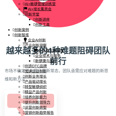
AI+敏捷管理训练营
AI+增长集思会
创新学堂
创新讲座
创新工具
创新案例
创新智库
企业AI创新
产业创新洞察
越来越多的4种难题阻碍团队
新消费与新零售
企业技术与服务
前行
新健康与医疗
创造DTC品牌
市场不确定性与变化是新常态，团队亟需应对难题的新思
加速企业创新
创新业务增长
维和新方法
产品驱动增长
转型敏捷组织
精益产品创新
培养创新能力
提升创新领导力
运营创新转型
营销创新趋势报告