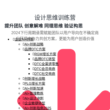
设计思维训练营
提升团队
创意解难
同理思维
验证构思
2024下行周期亟需赋能团队以用户导向在不确定商
业环境中协力共创方案，更能为用户创造价值
企业AI+创新
AI+创新战略
品牌DTC方案
RGM增长方案
品牌DTC转型
DTC全渠道零售
DTC会员电商
DTC社交电商
创新增长战略
PLG增长方案
AI+创新加速
AI+管理教练
AI+设计冲刺
企业敏捷转型
AI+创新指南2025