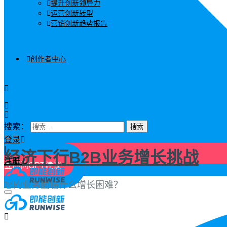
提升创新领导力
运营创新转型
营销创新趋势报告
创作者中心
搜索：
登录
|
经济下行B2B业务增长挑战
注册
立即问GPT建议
您的业务面临什么增长困难？