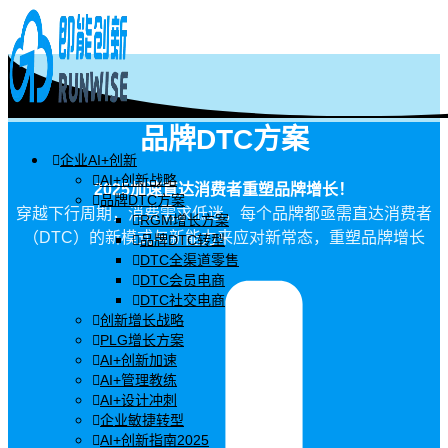
品牌DTC方案
企业AI+创新
AI+创新战略
2025加速直达消费者重塑品牌增长！
品牌DTC方案
穿越下行周期，消费需求低迷，每个品牌都亟需直达消费者
RGM增长方案
（DTC）的新模式与新能力来应对新常态，重塑品牌增长
品牌DTC转型
DTC全渠道零售
DTC会员电商
DTC社交电商
创新增长战略
PLG增长方案
AI+创新加速
AI+管理教练
AI+设计冲刺
企业敏捷转型
AI+创新指南2025