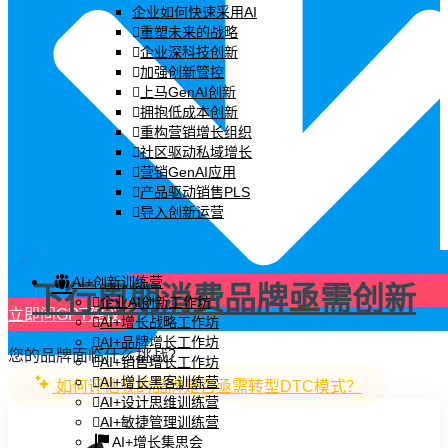
企业如何快速采用AI
重塑未来的战略
企业深科技创新
加强创新管控
上马GenAI创新
拥抱低成本创新
重构营销增长组织
社区驱动私域增长
营销GenAI应用
产品驱动销售PLS
导入创新运营
AI+创新训练营
下行周期消费品牌亟需创新
企业AI创新工作坊
立即问GPT建议
AI+增长战略工作坊
AI+品牌增长工作坊
您的品牌面临什么挑战？
AI+销售增长工作坊
AI+增长黑客训练营
如何评估我的品牌是否亟需转型DTC模式？
AI+设计思维训练营
AI+敏捷管理训练营
AI+增长集思会