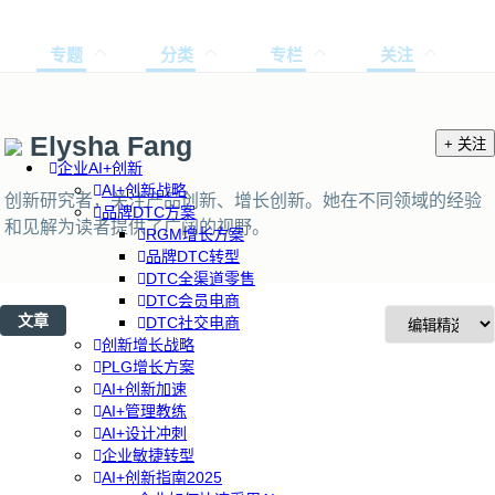
专题
分类
专栏
关注
Elysha Fang
+ 关注
企业AI+创新
AI+创新战略
创新研究者，关注产品创新、增长创新。她在不同领域的经验
品牌DTC方案
和见解为读者提供了广阔的视野。
RGM增长方案
品牌DTC转型
DTC全渠道零售
DTC会员电商
文章
DTC社交电商
创新增长战略
PLG增长方案
AI+创新加速
AI+管理教练
AI+设计冲刺
企业敏捷转型
AI+创新指南2025