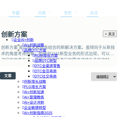
专题
分类
专栏
关注
创新方案
+ 关注
企业AI+创新
AI+创新战略
创新方案 是以技术和业务结合的新解决方案。虽倾向于从新技
品牌DTC方案
术的角度考虑创新，但也可以以新型业务的形式出现，可以改
RGM增长方案
进旧的做事方式，满足以前未被满足的需求或填补市场的缺
品牌DTC转型
DTC全渠道零售
口。创新方案也可能是创新行业特有的任务和合作，创造创新
DTC会员电商
文化，并帮助推进有意义的创新。也指用于推动公司内部创新
文章
DTC社交电商
的一整套工具。用于推动内部创新的创新解决方案可以是咨询
创新增长战略
服务到软件自动化，使团队能够推进、探索、发现和加速创
PLG增长方案
新。
AI+创新加速
AI+管理教练
AI+设计冲刺
企业敏捷转型
AI+创新指南2025