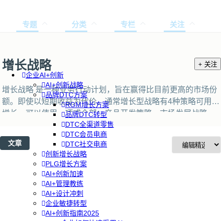
专题
分类
专栏
关注
增长战略
+ 关注
企业AI+创新
AI+创新战略
增长战略 是一种业务行动计划，旨在赢得比目前更高的市场份
品牌DTC方案
额。即使以短期收益为代价。通常增长型战略有4种策略可用于
RGM增长方案
增长，可以使用一项或全部：产品开发策略、市场发展战略、
品牌DTC转型
DTC全渠道零售
市场渗透策略、多元化战略。成功的增长策略是技术工程，营
DTC会员电商
销，领导力，设计和产品管理的综合结果。 无论小团队还是大
文章
DTC社交电商
公司，只有在能够将其推行到组织中，采用实验驱动的增长运
创新增长战略
营以做出明智决策时才会有效。
PLG增长方案
AI+创新加速
AI+管理教练
AI+设计冲刺
企业敏捷转型
AI+创新指南2025