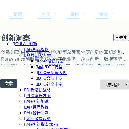
专题
分类
专栏
关注
创新洞察
+ 关注
企业AI+创新
AI+创新战略
创新洞察 由聚焦创新创业领域资深专家分享创新的真知灼见，
品牌DTC方案
Runwise.co创新每天发布数字化业务、企业创新、敏捷转型、
RGM增长方案
精益创业、精益产品、创新加速器、增长黑客、数字化运营等
品牌DTC转型
DTC全渠道零售
方面权威专家提供权威洞察、专业建议和策略观点。
DTC会员电商
文章
DTC社交电商
创新增长战略
PLG增长方案
AI+创新加速
AI+管理教练
AI+设计冲刺
企业敏捷转型
AI+创新指南2025