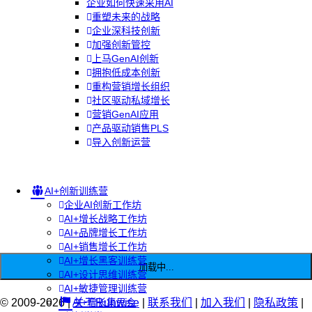
企业如何快速采用AI
重塑未来的战略
企业深科技创新
加强创新管控
上马GenAI创新
拥抱低成本创新
重构营销增长组织
社区驱动私域增长
营销GenAI应用
产品驱动销售PLS
导入创新运营
AI+创新训练营
企业AI创新工作坊
AI+增长战略工作坊
AI+品牌增长工作坊
AI+销售增长工作坊
AI+增长黑客训练营
加载中...
AI+设计思维训练营
AI+敏捷管理训练营
© 2009-2026 |
AI+增长集思会
关于Runwise
|
联系我们
|
加入我们
|
隐私政策
|