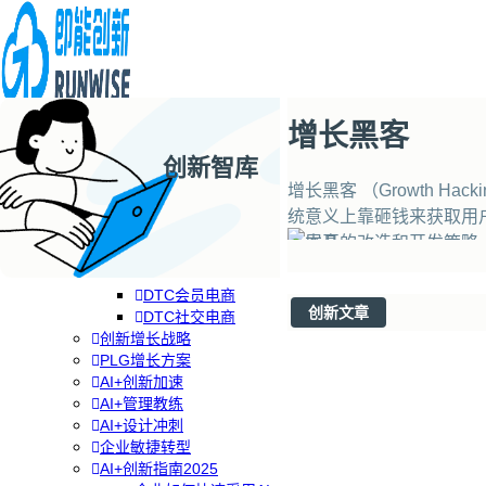
增长黑客
创新智库
企业AI+创新
AI+创新战略
增长黑客 （Growth
品牌DTC方案
统意义上靠砸钱来获取用
RGM增长方案
品本身的改造和开发策略
专题
分类
专栏
关注
品牌DTC转型
单来说，就是低成本甚至
DTC全渠道零售
DTC会员电商
创新文章
DTC社交电商
创新增长战略
PLG增长方案
AI+创新加速
AI+管理教练
AI+设计冲刺
企业敏捷转型
AI+创新指南2025