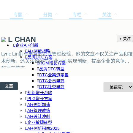
专题
分类
专栏
关注
L CHAN
+ 关注
企业AI+创新
AI+创新战略
Lyric Lin拥有丰富的企业管理经验，他的文章不仅关注产品和技
品牌DTC方案
术创新，还关注如何在企业层面实现创新，提高企业的竞争力
RGM增长方案
和运营效率。
品牌DTC转型
DTC全渠道零售
DTC会员电商
文章
DTC社交电商
创新增长战略
PLG增长方案
AI+创新加速
AI+管理教练
AI+设计冲刺
企业敏捷转型
AI+创新指南2025