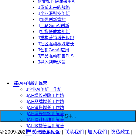
企业如何快速采用AI
重塑未来的战略
企业深科技创新
加强创新管控
上马GenAI创新
拥抱低成本创新
重构营销增长组织
社区驱动私域增长
营销GenAI应用
产品驱动销售PLS
导入创新运营
AI+创新训练营
企业AI创新工作坊
AI+增长战略工作坊
AI+品牌增长工作坊
AI+销售增长工作坊
AI+增长黑客训练营
加载中...
AI+设计思维训练营
AI+敏捷管理训练营
© 2009-2026 |
AI+增长集思会
关于Runwise
|
联系我们
|
加入我们
|
隐私政策
|