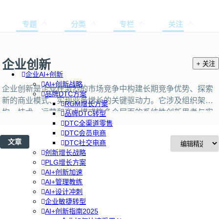
专题
分类
专栏
关注
企业创新
+ 关注
企业AI+创新
AI+创新战略
企业创新是企业在激烈的市场竞争中构建长期竞争优势、探索
品牌DTC方案
新的商业模式、实现业务增长的关键驱动力。它涉及组织架
RGM增长方案
构、技术、运营和商业模式等多个层面的系统性创新思考与实
品牌DTC转型
DTC全渠道零售
践，要求企业全面审视并调整其整体战略与发展路径。通过深
DTC会员电商
入分析各种企业创新案例，包含精益创新、创新孵化器、数字
文章
DTC社交电商
化转型和AI赋能应用，为企业和中高层管理者提炼出一套行之
创新增长战略
有效的创新指引。
PLG增长方案
AI+创新加速
AI+管理教练
AI+设计冲刺
企业敏捷转型
AI+创新指南2025