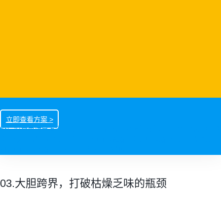
品牌DTC创新
立即查看方案 >
疫后消费市场已发生巨变：消费者行为、购物渠道和决策习惯已被彻底改
变。每个品牌都需要直达消费者DTC的新能力来应对新常态，凭借务实
可行DTC战略新模式才能超越竞争赢得增长。
03.大胆跨界，打破枯燥乏味的瓶颈