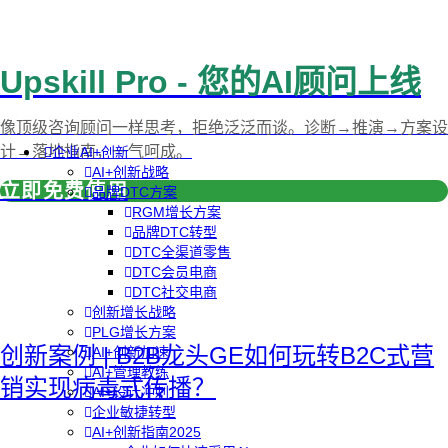
Upskill Pro - 您的AI顾问上线
像顶级咨询顾问一样思考，拒绝泛泛而谈。诊断→推演→方案设
计→落地指南，一气呵成。
企业AI+创新
AI+创新战略
立即免费使用
品牌DTC方案
RGM增长方案
品牌DTC转型
DTC全渠道零售
DTC会员电商
DTC社交电商
创新增长战略
PLG增长方案
创新案例 | B2B龙头GE如何玩转B2C式营
AI+创新加速
AI+管理教练
销实现病毒式传播？
AI+设计冲刺
企业敏捷转型
AI+创新指南2025