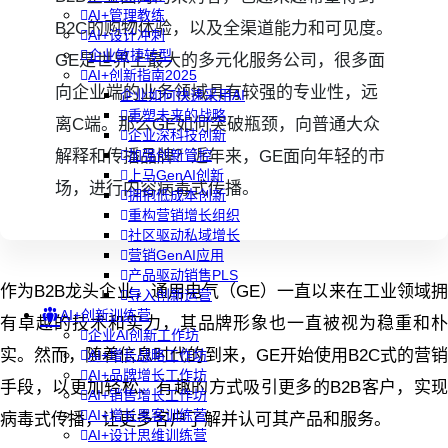
AI+管理教练
B2C的购物体验，以及全渠道能力和可见度。
AI+设计冲刺
企业敏捷转型
GE是世界上最大的多元化服务公司，很多面
AI+创新指南2025
向企业端的业务领域具有较强的专业性，远
企业如何快速采用AI
重塑未来的战略
离C端。那么GE如何突破瓶颈，向普通大众
企业深科技创新
解释和传播品牌？近年来，GE面向年轻的市
加强创新管控
上马GenAI创新
场，进行内容病毒式传播。
拥抱低成本创新
重构营销增长组织
社区驱动私域增长
营销GenAI应用
产品驱动销售PLS
作为B2B龙头企业，通用电气（GE）一直以来在工业领域拥
导入创新运营
AI+创新训练营
有卓越的技术和实力，其品牌形象也一直被视为稳重和朴
企业AI创新工作坊
实。然而，随着信息时代的到来，GE开始使用B2C式的营销
AI+增长战略工作坊
AI+品牌增长工作坊
手段，以更加轻松、有趣的方式吸引更多的B2B客户，实现
AI+销售增长工作坊
AI+增长黑客训练营
病毒式传播，让更多客户了解并认可其产品和服务。
AI+设计思维训练营