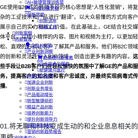
AI+敏捷管理训练营
GE使用B2C式的营销手段的核心思想是“人性化营销”，将复
AI+增长集思会
创新学堂
杂的工业技术和产品进行“翻译”，以大众易懂的方式向客户
创新讲座
展示自己的实力和核心价值。在此基础上，GE结合社交媒
创新工具
创新案例
体平台，以短小精悍的内容、图片和视频为主打，以更加轻
创新智库
企业AI创新
松、直观的方式让客户了解其产品和服务。
他们将B2C领
产业创新洞察
的创新和灵活性引入B2B领域，创造出更多有趣的内容。
这
新消费与新零售
企业技术与服务
些手段让B2B客户们在轻松愉快的氛围中了解GE的产品和服
新健康与医疗
务，提高客户的知名度和客户忠诚度，并最终实现病毒式传
创造DTC品牌
加速企业创新
播
。
创新业务增长
产品驱动增长
转型敏捷组织
精益产品创新
培养创新能力
提升创新领导力
01.将无聊和科技变成生动的和企业息息相关的
运营创新转型
营销创新趋势报告
事情
创作者中心