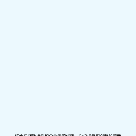
结合初创敏捷性和企业资源优势，CVB成组织创新加速新