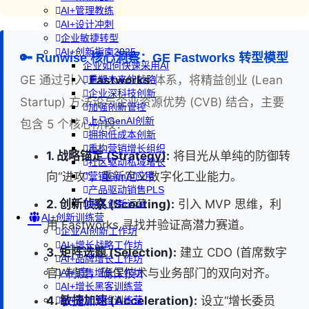
AI+管理教练
AI+设计冲刺
企业敏捷转型
AI+创新指南2025
🔑 Runwise 核心洞察：GE Fastworks 转型模型
企业如何快速采用AI
GE 通过引入
Fastworks
体系，将精益创业 (Lean
重塑未来的战略
企业深科技创新
Startup) 方法论与企业资源优势 (CVB) 结合，主要
加强创新管控
上马GenAI创新
包含 5 个核心阶段：
拥抱低成本创新
重构营销增长组织
1. 战略锚定 (Strategy):
将目光从单纯的防御转
社区驱动私域增长
向“进攻”，重新定义数字化工业能力。
营销GenAI应用
产品驱动销售PLS
2. 创新侦察 (Scouting):
引入 MVP 思维，利
导入创新运营
AI+创新训练营
用 Fastworks 寻找并验证高潜力赛道。
企业AI创新工作坊
AI+增长战略工作坊
3. 矩阵选题 (Selection):
建立 CDO (首席数字
AI+品牌增长工作坊
官) 制度，确保技术与业务部门的双向对齐。
AI+销售增长工作坊
AI+增长黑客训练营
4. 敏捷加速 (Acceleration):
设立“增长委员
AI+设计思维训练营