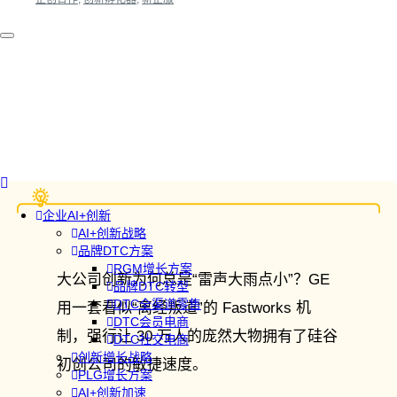
企业AI+创新
AI+创新战略
品牌DTC方案
RGM增长方案
大公司创新为何总是“雷声大雨点小”？GE
品牌DTC转型
DTC全渠道零售
用一套看似“离经叛道”的 Fastworks 机
DTC会员电商
制，强行让 30 万人的庞然大物拥有了硅谷
DTC社交电商
创新增长战略
初创公司的敏捷速度。
PLG增长方案
AI+创新加速