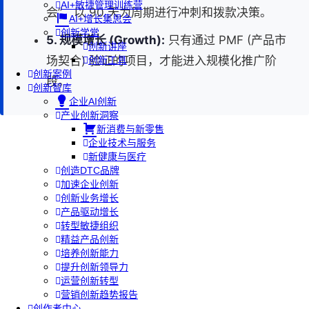
AI+敏捷管理训练营
会”，以 90 天为周期进行冲刺和拨款决策。
AI+增长集思会
创新学堂
5. 规模增长 (Growth):
只有通过 PMF (产品市
创新讲座
场契合) 验证的项目，才能进入规模化推广阶
创新工具
创新案例
段。
创新智库
企业AI创新
产业创新洞察
新消费与新零售
企业技术与服务
新健康与医疗
创造DTC品牌
加速企业创新
创新业务增长
产品驱动增长
转型敏捷组织
精益产品创新
培养创新能力
提升创新领导力
运营创新转型
营销创新趋势报告
创作者中心