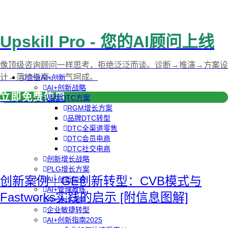
Upskill Pro - 您的AI顾问上线
像顶级咨询顾问一样思考，拒绝泛泛而谈。诊断→推演→方案设
计→落地指南，一气呵成。
企业AI+创新
AI+创新战略
立即免费使用
品牌DTC方案
RGM增长方案
品牌DTC转型
DTC全渠道零售
DTC会员电商
DTC社交电商
创新增长战略
PLG增长方案
创新案例｜GE创新转型：CVB模式与
AI+创新加速
AI+管理教练
Fastworks实践的启示 [附信息图解]
AI+设计冲刺
企业敏捷转型
AI+创新指南2025