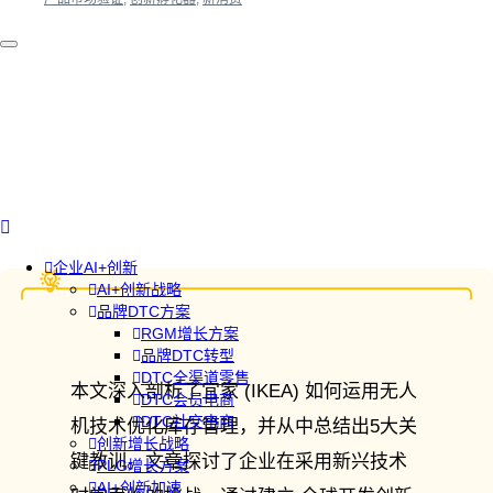
企业AI+创新
AI+创新战略
品牌DTC方案
RGM增长方案
品牌DTC转型
DTC全渠道零售
本文深入剖析了宜家 (IKEA) 如何运用无人
DTC会员电商
DTC社交电商
机技术优化库存管理，并从中总结出5大关
创新增长战略
键教训。文章探讨了企业在采用新兴技术
PLG增长方案
AI+创新加速