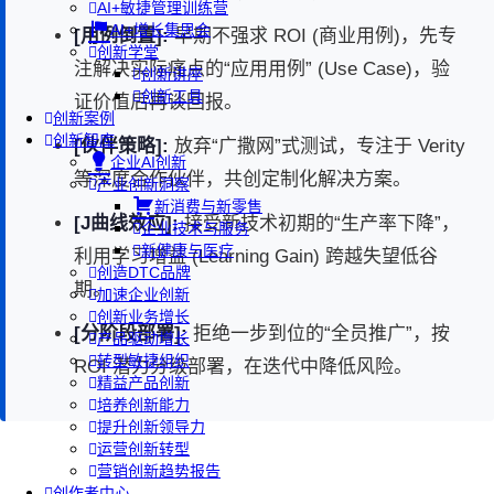
AI+敏捷管理训练营
AI+增长集思会
[用例倒置]:
早期不强求 ROI (商业用例)，先专
创新学堂
注解决实际痛点的“应用用例” (Use Case)，验
创新讲座
创新工具
证价值后再谈回报。
创新案例
创新智库
[伙伴策略]:
放弃“广撒网”式测试，专注于 Verity
企业AI创新
等深度合作伙伴，共创定制化解决方案。
产业创新洞察
新消费与新零售
[J曲线效应]:
接受新技术初期的“生产率下降”，
企业技术与服务
新健康与医疗
利用学习增益 (Learning Gain) 跨越失望低谷
创造DTC品牌
期。
加速企业创新
创新业务增长
[分阶段部署]:
拒绝一步到位的“全员推广”，按
产品驱动增长
转型敏捷组织
ROI 潜力分级部署，在迭代中降低风险。
精益产品创新
培养创新能力
提升创新领导力
运营创新转型
营销创新趋势报告
创作者中心