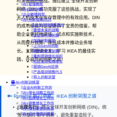
时常面临的挑战。通过建立 全球开发创新
AI+管理教练
网络 (DIN) 成功克服了这些挑战，实现了
AI+设计冲刺
企业敏捷转型
无人机技术在库存管理中的有效应用。DIN
AI+创新指南2025
企业如何快速采用AI
的成功经验为企业提供了宝贵的借鉴，帮
重塑未来的战略
助企业更好地评估、试点和实施新技术，
企业深科技创新
加强创新管控
从而提升效率、降低成本并推动业务增
上马GenAI创新
长。立即阅读全文，学习 IKEA 的最佳实
拥抱低成本创新
重构营销增长组织
践，开启您的创新之旅！
社区驱动私域增长
营销GenAI应用
产品驱动销售PLS
导入创新运营
AI+创新训练营
企业AI创新工作坊
AI+增长战略工作坊
🔑 Runwise 核心洞察：IKEA 创新突围之道
AI+品牌增长工作坊
AI+销售增长工作坊
[治理先行]:
建立全球开发创新网络 (DIN)，统
AI+增长黑客训练营
AI+设计思维训练营
筹分散的“影子创新”，避免重复造轮子。