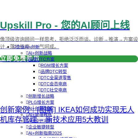
Upskill Pro - 您的AI顾问上线
像顶级咨询顾问一样思考，拒绝泛泛而谈。诊断→推演→方案设
计→落地指南，一气呵成。
企业AI+创新
AI+创新战略
立即免费使用
品牌DTC方案
RGM增长方案
品牌DTC转型
DTC全渠道零售
DTC会员电商
DTC社交电商
创新增长战略
PLG增长方案
创新案例｜[图解] IKEA如何成功实现无人
AI+创新加速
AI+管理教练
机库存管理 – 新技术应用5大教训
AI+设计冲刺
企业敏捷转型
AI+创新指南2025