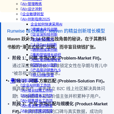
AI+管理教练
AI+设计冲刺
企业敏捷转型
AI+创新指南2025
企业如何快速采用AI
重塑未来的战略
Runwise 核心洞察：Maven 的精益创新增长模型
企业深科技创新
Maven 跃升为 14 亿美元独角兽的秘诀，在于其教科
加强创新管控
上马GenAI创新
书般的“渐进式验证”战略，而非盲目烧钱扩张。
拥抱低成本创新
重构营销增长组织
阶段 1：问题-市场匹配 (Problem-Market Fit)。
社区驱动私域增长
营销GenAI应用
通过深度焦点访谈，精准锁定女性在孕期与育儿中
产品驱动销售PLS
“被忽视”的医疗蓝海需求。
导入创新运营
AI+创新训练营
阶段 2：问题-方案匹配 (Problem-Solution Fit)。
企业AI创新工作坊
摒弃重资产，率先建立 B2C 线上社区解决具体问
AI+增长战略工作坊
AI+品牌增长工作坊
题，以极低成本验证价值主张并积累种子用户。
AI+销售增长工作坊
阶段 3：产品-市场匹配与规模化 (Product-Market
AI+增长黑客训练营
AI+设计思维训练营
Fit)。
利用社区沉淀的口碑与真实数据，成功向