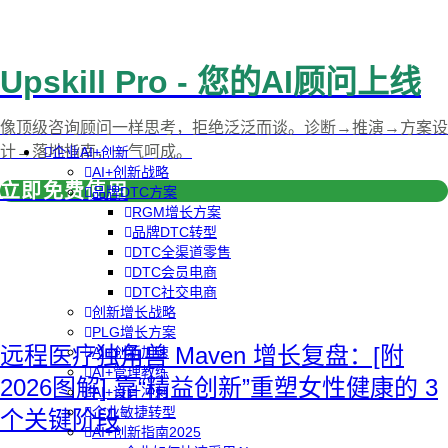
Upskill Pro - 您的AI顾问上线
像顶级咨询顾问一样思考，拒绝泛泛而谈。诊断→推演→方案设
计→落地指南，一气呵成。
企业AI+创新
AI+创新战略
立即免费使用
品牌DTC方案
RGM增长方案
品牌DTC转型
DTC全渠道零售
DTC会员电商
DTC社交电商
创新增长战略
PLG增长方案
远程医疗独角兽 Maven 增长复盘：[附
AI+创新加速
AI+管理教练
2026图解] 靠“精益创新”重塑女性健康的 3
AI+设计冲刺
企业敏捷转型
个关键阶段
AI+创新指南2025