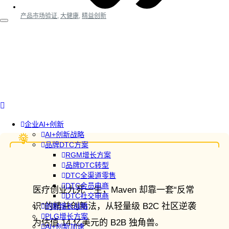
产品市场验证
,
大健康
,
精益创新
企业AI+创新
AI+创新战略
品牌DTC方案
RGM增长方案
品牌DTC转型
DTC全渠道零售
DTC会员电商
医疗创业九死一生，Maven 却靠一套“反常
DTC社交电商
识”的精益创新法，从轻量级 B2C 社区逆袭
创新增长战略
PLG增长方案
为估值 14 亿美元的 B2B 独角兽。
AI+创新加速