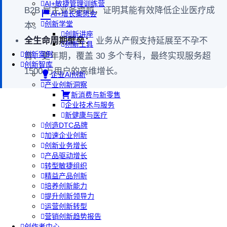
AI+敏捷管理训练营
B2B 雇主业务跨越，证明其能有效降低企业医疗成
AI+增长集思会
创新学堂
本。
创新讲座
全生命周期壁垒：
业务从产假支持延展至不孕不
创新工具
创新案例
育、更年期，覆盖 30 多个专科，最终实现服务超
创新智库
1500 万用户的高维增长。
企业AI创新
产业创新洞察
新消费与新零售
企业技术与服务
新健康与医疗
创造DTC品牌
加速企业创新
创新业务增长
产品驱动增长
转型敏捷组织
精益产品创新
培养创新能力
提升创新领导力
运营创新转型
营销创新趋势报告
创作者中心