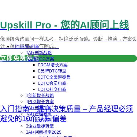
Upskill Pro - 您的AI顾问上线
像顶级咨询顾问一样思考，拒绝泛泛而谈。诊断→推演→方案设
计→落地指南，一气呵成。
企业AI+创新
AI+创新战略
立即免费使用
品牌DTC方案
RGM增长方案
品牌DTC转型
DTC全渠道零售
DTC会员电商
DTC社交电商
创新增长战略
PLG增长方案
入门指南｜提高决策质量 – 产品经理必须
AI+创新加速
AI+管理教练
避免的10个认知偏差
AI+设计冲刺
企业敏捷转型
AI+创新指南2025