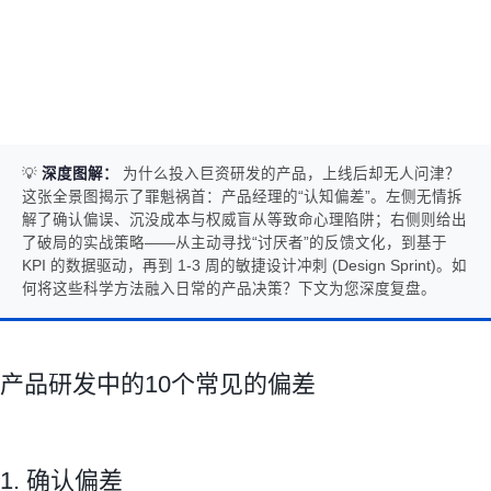
💡
深度图解：
为什么投入巨资研发的产品，上线后却无人问津？
这张全景图揭示了罪魁祸首：产品经理的“认知偏差”。左侧无情拆
解了确认偏误、沉没成本与权威盲从等致命心理陷阱；右侧则给出
了破局的实战策略——从主动寻找“讨厌者”的反馈文化，到基于
KPI 的数据驱动，再到 1-3 周的敏捷设计冲刺 (Design Sprint)。如
何将这些科学方法融入日常的产品决策？下文为您深度复盘。
产品研发中的10个常见的偏差
1. 确认偏差