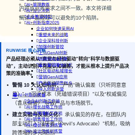
AI+管理教练
内容或业务需求之间不一致。本文将详细
AI+设计冲刺
企业敏捷转型
阐述产品经理可以避免的10个陷阱。
AI+创新指南2025
企业如何快速采用AI
重塑未来的战略
企业深科技创新
加强创新管控
RUNWISE 核心洞察
上马GenAI创新
产品经理必须从“直觉与经验驱动”转向“科学与数据驱
拥抱低成本创新
重构营销增长组织
动”，主动识别并克服认知偏差，才能从根本上提升产品决
社区驱动私域增长
策的准确率。
营销GenAI应用
产品驱动销售PLS
警惕 10 大认知陷阱：
严防“确认偏差（只听同意意
导入创新运营
见）”、“沉没成本（死磕错误项目）”以及“权威偏见
AI+创新训练营
企业AI创新工作坊
（盲从高管）”导致产品与市场脱节。
AI+增长战略工作坊
AI+品牌增长工作坊
建立实验与反馈文化：
承认偏见的存在，在团队内
AI+销售增长工作坊
部主动引入“讨厌者（Devil’s Advocate）”机制，吸纳
AI+增长黑客训练营
AI+设计思维训练营
跨领域的多元观点。