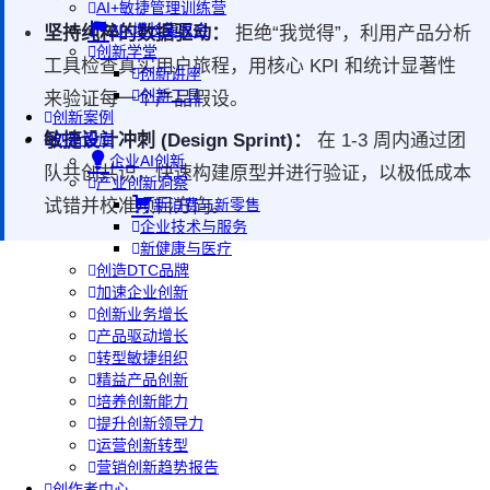
AI+敏捷管理训练营
AI+增长集思会
坚持纯粹的数据驱动：
拒绝“我觉得”，利用产品分析
创新学堂
工具检查真实用户旅程，用核心 KPI 和统计显著性
创新讲座
创新工具
来验证每一个产品假设。
创新案例
敏捷设计冲刺 (Design Sprint)：
在 1-3 周内通过团
创新智库
企业AI创新
队共创共识，快速构建原型并进行验证，以极低成本
产业创新洞察
试错并校准项目方向。
新消费与新零售
企业技术与服务
新健康与医疗
创造DTC品牌
加速企业创新
创新业务增长
产品驱动增长
转型敏捷组织
精益产品创新
培养创新能力
提升创新领导力
运营创新转型
营销创新趋势报告
创作者中心