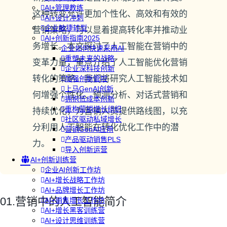
AI+管理教练
这种转变允许更加个性化、高效和有效的
AI+设计冲刺
企业敏捷转型
营销策略，可以显着提高转化率并推动业
AI+创新指南2025
务增长。本文探讨了人工智能在营销中的
企业如何快速采用AI
重塑未来的战略
变革力量，重点介绍了人工智能优化营销
企业深科技创新
转化的策略。我们将研究人工智能技术如
加强创新管控
上马GenAI创新
何增强个性化、预测分析、对话式营销和
拥抱低成本创新
重构营销增长组织
持续优化，为营销人员提供路线图，以充
社区驱动私域增长
分利用人工智能在转化优化工作中的潜
营销GenAI应用
产品驱动销售PLS
力。
导入创新运营
AI+创新训练营
企业AI创新工作坊
AI+增长战略工作坊
AI+品牌增长工作坊
01.营销中的人工智能简介
AI+销售增长工作坊
AI+增长黑客训练营
AI+设计思维训练营