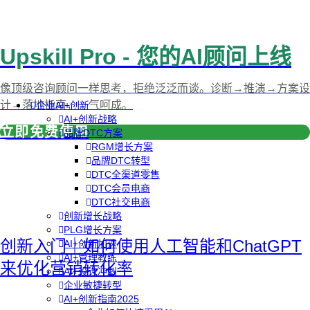
Upskill Pro - 您的AI顾问上线
像顶级咨询顾问一样思考，拒绝泛泛而谈。诊断→推演→方案设
计→落地指南，一气呵成。
企业AI+创新
AI+创新战略
立即免费使用
品牌DTC方案
RGM增长方案
品牌DTC转型
DTC全渠道零售
DTC会员电商
DTC社交电商
创新增长战略
PLG增长方案
创新入门｜如何使用人工智能和ChatGPT
AI+创新加速
AI+管理教练
来优化营销转化率
AI+设计冲刺
企业敏捷转型
AI+创新指南2025