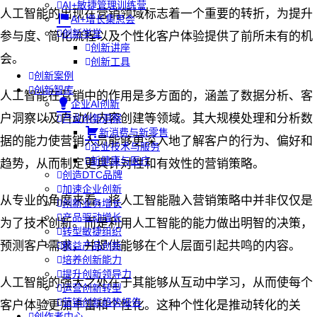
AI+敏捷管理训练营
人工智能的出现在营销领域标志着一个重要的转折，为提升
AI+增长集思会
创新学堂
参与度、简化流程以及个性化客户体验提供了前所未有的机
创新讲座
会。
创新工具
创新案例
创新智库
人工智能在营销中的作用是多方面的，涵盖了数据分析、客
企业AI创新
户洞察以及自动化内容创建等领域。其大规模处理和分析数
产业创新洞察
新消费与新零售
据的能力使营销人员能够更深入地了解客户的行为、偏好和
企业技术与服务
新健康与医疗
趋势，从而制定更具针对性和有效性的营销策略。
创造DTC品牌
加速企业创新
从专业的角度来看，将人工智能融入营销策略中并非仅仅是
创新业务增长
产品驱动增长
为了技术创新。而是利用人工智能的能力做出明智的决策，
转型敏捷组织
预测客户需求，并提供能够在个人层面引起共鸣的内容。
精益产品创新
培养创新能力
提升创新领导力
人工智能的强大之处在于其能够从互动中学习，从而使每个
运营创新转型
营销创新趋势报告
客户体验更加丰富和个性化。这种个性化是推动转化的关
创作者中心