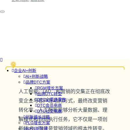
企业AI+创新
AI+创新战略
品牌DTC方案
RGM增长方案
人工智能 （AI） 和营销的交集正在彻底改
品牌DTC转型
DTC全渠道零售
变企业与客户互动的方式，最终改变营销
DTC会员电商
转化率。人工智能能够分析大量数据、理
DTC社交电商
创新增长战略
解模式和自动执行任务，它不仅是一项创
PLG增长方案
新技术，而且是营销领域的根本性转变。
AI+创新加速