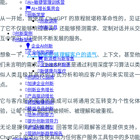
能。
AI+敏捷管理训练营
AI+增长集思会
创新学堂
从一开始，我使用 ChatGPT 的旅程就堪称革命性的，见证
创新讲座
创新工具
了它不仅能够响应查询，还能够预测需求、定制对话并从交
创新案例
互中学习，以提供不断发展的服务。
创新智库
企业AI创新
产业创新洞察
想象一下，
人工智能能够理解客户的语气
、上下文，甚至
新消费与新零售
们未言明的需求。ChatGPT 正是通过利用深度学习算法以类
企业技术与服务
新健康与医疗
似人类且极其高效的方式分析和响应客户询问来实现这一
创造DTC品牌
加速企业创新
点。
创新业务增长
产品驱动增长
它与客户服务渠道的集成可以将通用交互转变为个性化体
转型敏捷组织
精益产品创新
验，让每个客户都感到被倾听、被理解和被重视。
培养创新能力
提升创新领导力
无论是提供产品推荐、回答常见问题解答还是提供支持，
运营创新转型
营销创新趋势报告
ChatGPT 的适应性使其成为任何客户服务工具包中的多功能
创作者中心