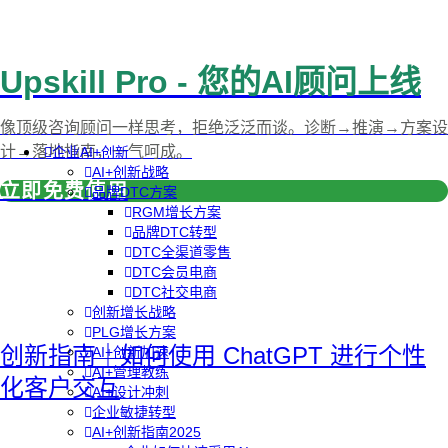
Upskill Pro - 您的AI顾问上线
像顶级咨询顾问一样思考，拒绝泛泛而谈。诊断→推演→方案设
计→落地指南，一气呵成。
企业AI+创新
AI+创新战略
立即免费使用
品牌DTC方案
RGM增长方案
品牌DTC转型
DTC全渠道零售
DTC会员电商
DTC社交电商
创新增长战略
PLG增长方案
创新指南｜如何使用 ChatGPT 进行个性
AI+创新加速
AI+管理教练
化客户交互
AI+设计冲刺
企业敏捷转型
AI+创新指南2025