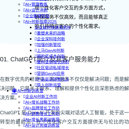
AI+管理教练
现个性化客户交互的多方面方式，
AI+设计冲刺
企业敏捷转型
确保服务不仅高效，而且能够真正
AI+创新指南2025
吸引并响应客户的个性化需求。
企业如何快速采用AI
重塑未来的战略
企业深科技创新
加强创新管控
上马GenAI创新
拥抱低成本创新
01. ChatGPT简介及其客户服务能力
重构营销增长组织
社区驱动私域增长
营销GenAI应用
在数字优先的世界中，客户服务不仅仅是解决问题；而是解
产品驱动销售PLS
导入创新运营
决问题。它是关于联系、理解和提供个性化且深思熟虑的解
AI+创新训练营
企业AI创新工作坊
决方案。
AI+增长战略工作坊
AI+品牌增长工作坊
ChatGPT 是 OpenAI 开发的尖端对话式人工智能，处于这一
AI+销售增长工作坊
AI+增长黑客训练营
转型的最前沿，在个性化客户交互方面提供无与伦比的功
AI+设计思维训练营