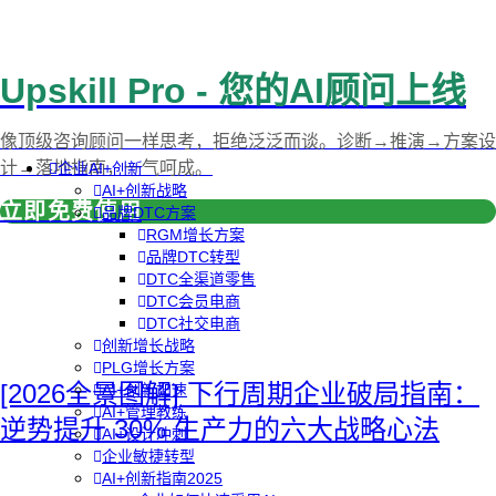
Upskill Pro - 您的AI顾问上线
像顶级咨询顾问一样思考，拒绝泛泛而谈。诊断→推演→方案设
计→落地指南，一气呵成。
企业AI+创新
AI+创新战略
立即免费使用
品牌DTC方案
RGM增长方案
品牌DTC转型
DTC全渠道零售
DTC会员电商
DTC社交电商
创新增长战略
PLG增长方案
[2026全景图解] 下行周期企业破局指南：
AI+创新加速
AI+管理教练
逆势提升 30% 生产力的六大战略心法
AI+设计冲刺
企业敏捷转型
AI+创新指南2025