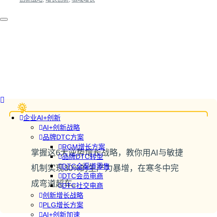
企业AI+创新
AI+创新战略
品牌DTC方案
RGM增长方案
掌握这6大逆势增长战略，教你用AI与敏捷
品牌DTC转型
DTC全渠道零售
机制实现30%的生产力暴增，在寒冬中完
DTC会员电商
成弯道超车。
DTC社交电商
创新增长战略
PLG增长方案
AI+创新加速