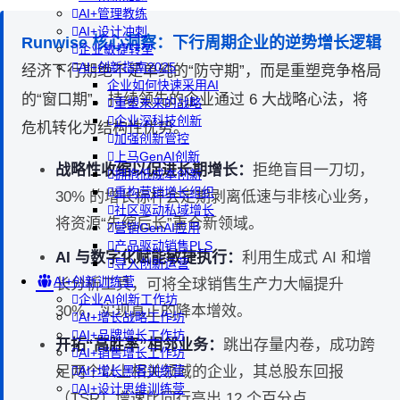
AI+管理教练
AI+设计冲刺
Runwise 核心洞察：下行周期企业的逆势增长逻辑
企业敏捷转型
AI+创新指南2025
经济下行期绝不是单纯的“防守期”，而是重塑竞争格局
企业如何快速采用AI
的“窗口期”。持续领先的企业通过 6 大战略心法，将
重塑未来的战略
企业深科技创新
危机转化为结构性优势。
加强创新管控
上马GenAI创新
战略性收缩以促进长期增长：
拒绝盲目一刀切，
拥抱低成本创新
重构营销增长组织
30% 的增长标杆会定期剥离低速与非核心业务，
社区驱动私域增长
将资源“先缩后长”重仓新领域。
营销GenAI应用
产品驱动销售PLS
AI 与数字化赋能敏捷执行：
利用生成式 AI 和增
导入创新运营
AI+创新训练营
长分析工具，可将全球销售生产力大幅提升
企业AI创新工作坊
30%，实现真正的降本增效。
AI+增长战略工作坊
AI+品牌增长工作坊
开拓“高胜率”相邻业务：
跳出存量内卷，成功跨
AI+销售增长工作坊
足两个以上相关领域的企业，其总股东回报
AI+增长黑客训练营
AI+设计思维训练营
（TSR）增速比同行高出 12 个百分点。