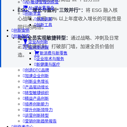
AI+敏捷管理训练营
AI+增长集思会
ESG、增长与盈利“三效并行”：
将 ESG 融入核
创新学堂
心战略，实现 10% 以上年度收入增长的可能性是
创新讲座
创新工具
同行的两倍。
创新案例
创新智库
动员全员实现敏捷转型：
通过战略、冲刺及日常
企业AI创新
三大敏捷机制，打破部门墙，加速全员价值创
产业创新洞察
新消费与新零售
造。
企业技术与服务
新健康与医疗
创造DTC品牌
加速企业创新
创新业务增长
产品驱动增长
转型敏捷组织
精益产品创新
培养创新能力
提升创新领导力
运营创新转型
营销创新趋势报告
创作者中心