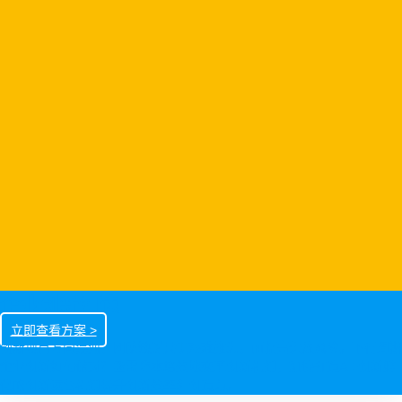
企业创新加速
立即查看方案 >
创新项目方向混沌，团队缺乏共识艰难推进，面临高失败风险。下行周期
企业创新如何做对？亟需降本增效地变革创新机制，加快打造AI+创新孵
化的创新运营机制提升创新效率和创造力。