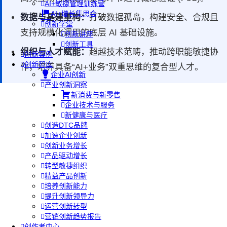
AI+敏捷管理训练营
AI+增长集思会
数据与基建重构：
打破数据孤岛，构建安全、合规且
创新学堂
支持规模化调用的底层 AI 基础设施。
创新讲座
创新工具
组织与人才赋能：
超越技术范畴，推动跨职能敏捷协
创新案例
创新智库
作，培养具备“AI+业务”双重思维的复合型人才。
企业AI创新
产业创新洞察
新消费与新零售
企业技术与服务
新健康与医疗
创造DTC品牌
加速企业创新
创新业务增长
产品驱动增长
转型敏捷组织
精益产品创新
培养创新能力
提升创新领导力
运营创新转型
营销创新趋势报告
创作者中心