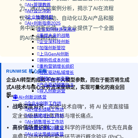
AI+管理教练
力。通过实际案例分析，揭示了AI在流程
AI+设计冲刺
企业敏捷转型
优化、决策辅助、自动化以及AI产品和服
AI+创新指南2025
务中的创新价值，为企业提供了一个全面
企业如何快速采用AI
重塑未来的战略
的AI实施路线图。
企业深科技创新
加强创新管控
上马GenAI创新
拥抱低成本创新
重构营销增长组织
RUNWISE 核心洞察
社区驱动私域增长
营销GenAI应用
企业AI转型的成败不在于大模型参数，而在于能否将生成
产品驱动销售PLS
式AI技术与核心业务流深度绑定，实现可量化的商业回
导入创新运营
报。
AI+创新训练营
企业AI创新工作坊
战略深度对齐：
拒绝“技术自嗨”，将 AI 投资直接锚
AI+增长战略工作坊
定企业级核心业务目标与增长痛点。
AI+品牌增长工作坊
AI+销售增长工作坊
高价值场景识别：
建立科学的评估矩阵，优先在具备
AI+增长黑客训练营
AI+设计思维训练营
高频互动与数据积累的环节进行概念验证 (PoC)。