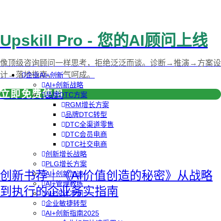
Upskill Pro - 您的AI顾问上线
像顶级咨询顾问一样思考，拒绝泛泛而谈。诊断→推演→方案设
计→落地指南，一气呵成。
企业AI+创新
AI+创新战略
立即免费使用
品牌DTC方案
RGM增长方案
品牌DTC转型
DTC全渠道零售
DTC会员电商
DTC社交电商
创新增长战略
PLG增长方案
创新书荐｜《AI价值创造的秘密》从战略
AI+创新加速
AI+管理教练
到执行的企业务实指南
AI+设计冲刺
企业敏捷转型
AI+创新指南2025