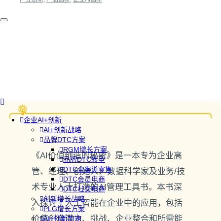
企业AI+创新
AI+创新战略
品牌DTC方案
RGM增长方案
《AI价值创造的秘密》是一本专为企业高
品牌DTC转型
DTC全渠道零售
管、经理、创始人、数据科学家及业务/技
DTC会员电商
术专业人士打造的AI管理工具书。本书深
DTC社交电商
创新增长战略
入探讨了人工智能在企业中的应用，包括
PLG增长方案
价值创造潜力、挑战、企业整合和所需能
AI+创新加速