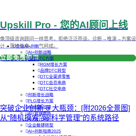
Upskill Pro - 您的AI顾问上线
像顶级咨询顾问一样思考，拒绝泛泛而谈。诊断→推演→方案设
计→落地指南，一气呵成。
企业AI+创新
AI+创新战略
立即免费使用
品牌DTC方案
RGM增长方案
品牌DTC转型
DTC全渠道零售
DTC会员电商
DTC社交电商
创新增长战略
PLG增长方案
突破企业创新 5 大瓶颈：[附2026全景图]
AI+创新加速
AI+管理教练
从“随机摸索”到“科学管理”的系统路径
AI+设计冲刺
企业敏捷转型
AI+创新指南2025