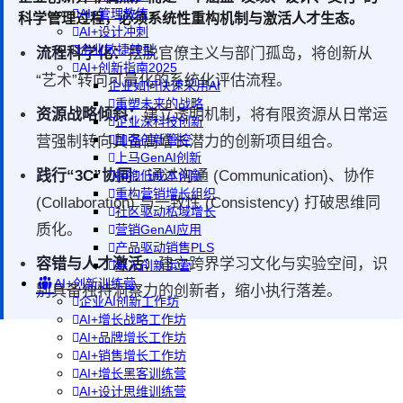
AI+管理教练
科学管理过程，必须系统性重构机制与激活人才生态。
AI+设计冲刺
企业敏捷转型
流程科学化：
摆脱官僚主义与部门孤岛，将创新从
AI+创新指南2025
“艺术”转向可量化的系统化评估流程。
企业如何快速采用AI
重塑未来的战略
资源战略倾斜：
建立透明机制，将有限资源从日常运
企业深科技创新
加强创新管控
营强制转向具备高增长潜力的创新项目组合。
上马GenAI创新
践行“3C”协同：
通过沟通 (Communication)、协作
拥抱低成本创新
重构营销增长组织
(Collaboration) 与一致性 (Consistency) 打破思维同
社区驱动私域增长
质化。
营销GenAI应用
产品驱动销售PLS
容错与人才激活：
建立跨界学习文化与实验空间，识
导入创新运营
AI+创新训练营
别具备独特洞察力的创新者，缩小执行落差。
企业AI创新工作坊
AI+增长战略工作坊
AI+品牌增长工作坊
AI+销售增长工作坊
AI+增长黑客训练营
AI+设计思维训练营