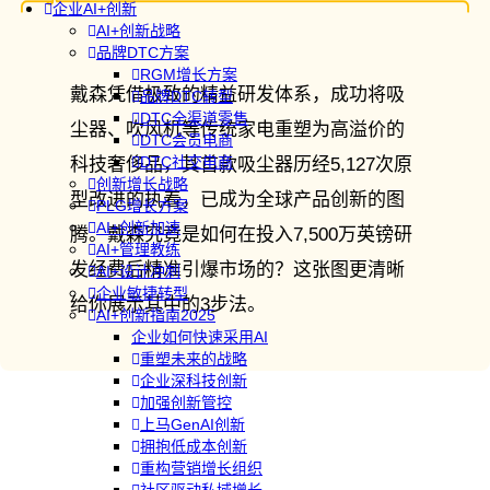
企业AI+创新
AI+创新战略
品牌DTC方案
RGM增长方案
戴森凭借极致的精益研发体系，成功将吸
品牌DTC转型
DTC全渠道零售
尘器、吹风机等传统家电重塑为高溢价的
DTC会员电商
DTC社交电商
科技奢侈品，其首款吸尘器历经5,127次原
创新增长战略
型改进的执着，已成为全球产品创新的图
PLG增长方案
AI+创新加速
腾。戴森究竟是如何在投入7,500万英镑研
AI+管理教练
发经费后精准引爆市场的？这张图更清晰
AI+设计冲刺
企业敏捷转型
给你展示其中的3步法。
AI+创新指南2025
企业如何快速采用AI
重塑未来的战略
企业深科技创新
加强创新管控
上马GenAI创新
拥抱低成本创新
重构营销增长组织