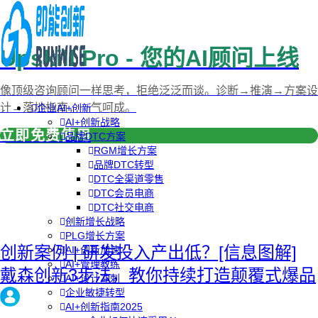
Upskill Pro - 您的AI顾问上线
像顶级咨询顾问一样思考，拒绝泛泛而谈。诊断→推演→方案设
计→落地指南，一气呵成。
企业AI+创新
AI+创新战略
立即免费使用
品牌DTC方案
RGM增长方案
品牌DTC转型
DTC全渠道零售
DTC会员电商
DTC社交电商
创新增长战略
PLG增长方案
创新案例 | 研发投入产出低？[信息图解]
AI+创新加速
AI+管理教练
戴森创新3步法，教你持续打造颠覆式爆品
AI+设计冲刺
企业敏捷转型
AI+创新指南2025