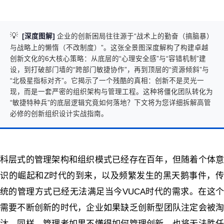
💡
[深度图解]
企业的创新困局往往源于“战术上的勤奋（搞脑暴）
与战略上的懒惰（不改制度）”。这张全景图深度解构了构建卓越
创新文化的6大核心策略：从底层的“心理安全感”与“容错机制”建
设，到打破部门墙的“跨部门敏捷协作”，再到顶层的“资源倾斜”与
“北极星指标对齐”。它揭示了一个残酷的真相：创新不是灵光一
现，而是一套严密的组织架构与管理工程。这种将僵化团队转化为
“敏捷特种兵”的底层逻辑究竟如何落地？下文将为您详细拆解高管
必修的创新组织设计实战指南。
科层式的管理架构和组织模式已经存在百年，但随着个体意
识的崛起和Z时代的到来，以及频繁发生的黑天鹅事件，传
统的管理方式已经无法满足当今VUCA时代的需求。在这个
需要不断创新的时代，企业如果缺乏创新型团队注定会被淘
汰。同样，管理者如果不懂得如何管理创新，也将无法胜任