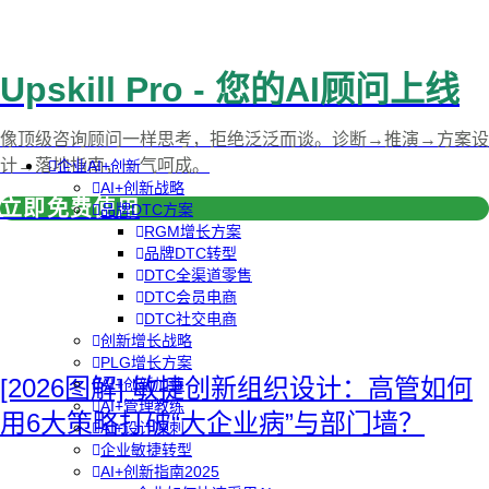
Upskill Pro - 您的AI顾问上线
像顶级咨询顾问一样思考，拒绝泛泛而谈。诊断→推演→方案设
计→落地指南，一气呵成。
企业AI+创新
AI+创新战略
立即免费使用
品牌DTC方案
RGM增长方案
品牌DTC转型
DTC全渠道零售
DTC会员电商
DTC社交电商
创新增长战略
PLG增长方案
[2026图解] 敏捷创新组织设计：高管如何
AI+创新加速
AI+管理教练
用6大策略打破“大企业病”与部门墙？
AI+设计冲刺
企业敏捷转型
AI+创新指南2025