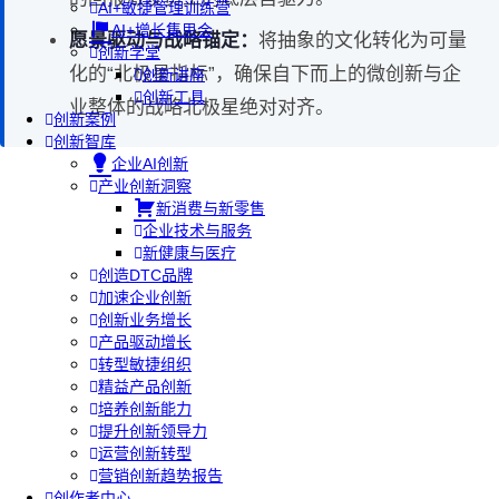
AI+敏捷管理训练营
AI+增长集思会
愿景驱动与战略锚定：
将抽象的文化转化为可量
创新学堂
化的“北极星指标”，确保自下而上的微创新与企
创新讲座
创新工具
业整体的战略北极星绝对对齐。
创新案例
创新智库
企业AI创新
产业创新洞察
新消费与新零售
企业技术与服务
新健康与医疗
创造DTC品牌
加速企业创新
创新业务增长
产品驱动增长
转型敏捷组织
精益产品创新
培养创新能力
提升创新领导力
运营创新转型
营销创新趋势报告
创作者中心