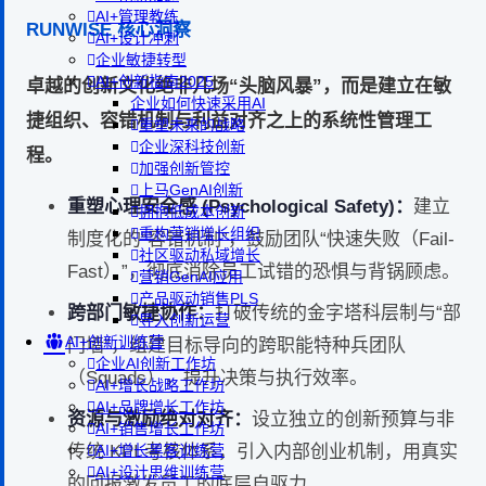
AI+管理教练
RUNWISE 核心洞察
AI+设计冲刺
企业敏捷转型
AI+创新指南2025
卓越的创新文化绝非几场“头脑风暴”，而是建立在敏
企业如何快速采用AI
捷组织、容错机制与利益对齐之上的系统性管理工
重塑未来的战略
企业深科技创新
程。
加强创新管控
上马GenAI创新
重塑心理安全感 (Psychological Safety)：
建立
拥抱低成本创新
重构营销增长组织
制度化的“容错机制”，鼓励团队“快速失败（Fail-
社区驱动私域增长
Fast）”，彻底消除员工试错的恐惧与背锅顾虑。
营销GenAI应用
产品驱动销售PLS
跨部门敏捷协作：
打破传统的金字塔科层制与“部
导入创新运营
AI+创新训练营
门墙”，组建目标导向的跨职能特种兵团队
企业AI创新工作坊
（Squads），提升决策与执行效率。
AI+增长战略工作坊
AI+品牌增长工作坊
资源与激励绝对对齐：
设立独立的创新预算与非
AI+销售增长工作坊
传统 KPI 考核体系，引入内部创业机制，用真实
AI+增长黑客训练营
AI+设计思维训练营
的回报激发员工的底层自驱力。