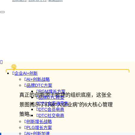
企业AI+创新
AI+创新战略
品牌DTC方案
RGM增长方案
真正的创新源于敏捷的组织底座，这张全
品牌DTC转型
DTC全渠道零售
景图揭示了打破“大企业病”的6大核心管理
DTC会员电商
策略。
DTC社交电商
创新增长战略
PLG增长方案
AI+创新加速