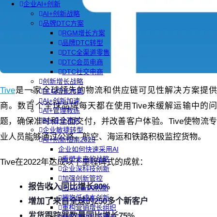
企业AI+创新
AI+创新战略
品牌DTC方案
RGM增长方案
品牌DTC转型
DTC全渠道零售
DTC会员电商
DTC社交电商
创新增长战略
Tive
是一家全球领先的物流和供应链可见性解决方案提供
PLG增长方案
AI+创新加速
商。数百个全球品牌每天都在使用Tive来缓解运输中的问
AI+管理教练
AI+设计冲刺
题，确保准时和全面交付，并改善客户体验。Tive使物流专
企业敏捷转型
业人员能够通过公路、航空、海运和铁路积极监控货物。
AI+创新指南2025
企业如何快速采用AI
重塑未来的战略
Tive在2022年达成以下里程碑式的成就：‍
企业深科技创新
加强创新管控
报告收入同比增长80%
上马GenAI创新
拥抱低成本创新
增加了来自全球的250多个新客户
重构营销增长组织
发货跟踪器数量同比增长75%