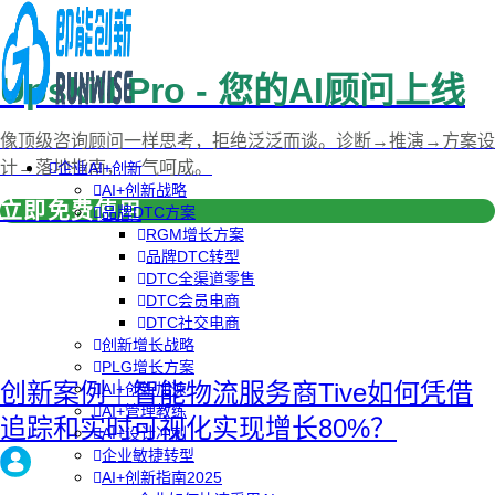
Upskill Pro - 您的AI顾问上线
像顶级咨询顾问一样思考，拒绝泛泛而谈。诊断→推演→方案设
计→落地指南，一气呵成。
企业AI+创新
AI+创新战略
立即免费使用
品牌DTC方案
RGM增长方案
品牌DTC转型
DTC全渠道零售
DTC会员电商
DTC社交电商
创新增长战略
PLG增长方案
创新案例｜智能物流服务商Tive如何凭借
AI+创新加速
AI+管理教练
追踪和实时可视化实现增长80%？
AI+设计冲刺
企业敏捷转型
AI+创新指南2025