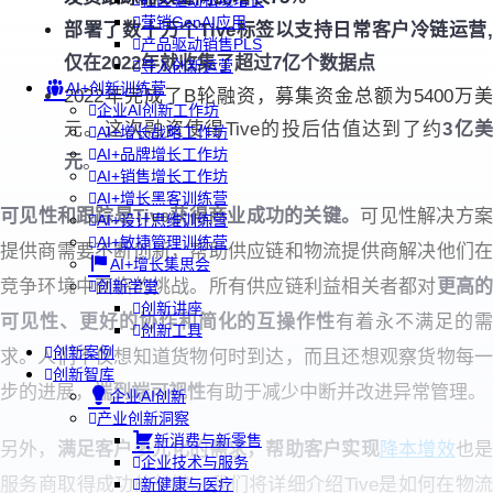
社区驱动私域增长
营销GenAI应用
部署了数十万个Tive标签以支持日常客户冷链运营,
产品驱动销售PLS
仅在2022年就收集了超过7亿个数据点
导入创新运营
AI+创新训练营
2022年完成了B轮融资，募集资金总额为5400万美
企业AI创新工作坊
元。这次融资使得Tive的投后估值达到了约
3亿
AI+增长战略工作坊
AI+品牌增长工作坊
元
。
AI+销售增长工作坊
AI+增长黑客训练营
可见性和跟踪是Tive获得商业成功的关键。
可见性解决方案
AI+设计思维训练营
AI+敏捷管理训练营
提供商需要不断创新，帮助供应链和物流提供商解决他们在
AI+增长集思会
竞争环境中面临的挑战。所有供应链利益相关者都对
更高
创新学堂
创新讲座
可见性、更好的协作和简化的互操作性
有着永不满足的
创新工具
创新案例
求。人们不仅想知道货物何时到达，而且还想观察货物每一
创新智库
步的进展，
端到端可视性
有助于减少中断并改进异常管理。
企业AI创新
产业创新洞察
新消费与新零售
另外，
满足客户多元化的需求，帮助客户实现
降本增效
也
企业技术与服务
服务商取得成功的关键。
我们将详细介绍Tive是如何在物流
新健康与医疗