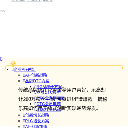
企业AI+创新
AI+创新战略
品牌DTC方案
RGM增长方案
传统品牌还在花重金猜用户喜好，乐高却
品牌DTC转型
DTC全渠道零售
让280万粉丝主动“带资进组”造爆款。揭秘
DTC会员电商
乐高如何用开放式创新实现逆势爆发。
DTC社交电商
创新增长战略
PLG增长方案
AI+创新加速