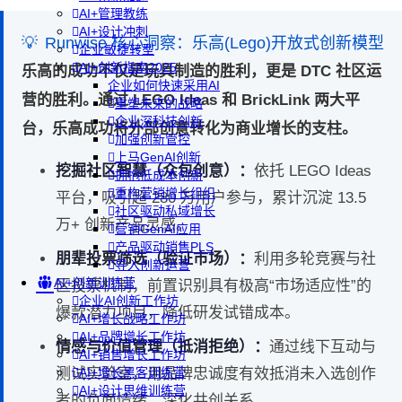
AI+管理教练
AI+设计冲刺
💡
Runwise 核心洞察：乐高(Lego)开放式创新模型
企业敏捷转型
AI+创新指南2025
乐高的成功不仅是玩具制造的胜利，更是 DTC 社区运
企业如何快速采用AI
营的胜利。通过 LEGO Ideas 和 BrickLink 两大平
重塑未来的战略
企业深科技创新
台，乐高成功将外部创意转化为商业增长的支柱。
加强创新管控
上马GenAI创新
挖掘社区智慧（众包创意）：
依托 LEGO Ideas
拥抱低成本创新
重构营销增长组织
平台，吸引超 280 万用户参与，累计沉淀 13.5
社区驱动私域增长
万+ 创新产品灵感。
营销GenAI应用
产品驱动销售PLS
朋辈投票筛选（验证市场）：
利用多轮竞赛与社
导入创新运营
AI+创新训练营
区投票机制，前置识别具有极高“市场适应性”的
企业AI创新工作坊
爆款潜力项目，降低研发试错成本。
AI+增长战略工作坊
AI+品牌增长工作坊
情感与价值管理（抵消拒绝）：
通过线下互动与
AI+销售增长工作坊
测试实验室，用品牌忠诚度有效抵消未入选创作
AI+增长黑客训练营
AI+设计思维训练营
者的负面情绪，深化共创关系。