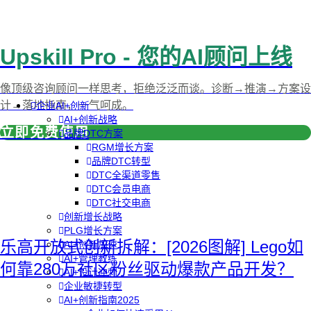
Upskill Pro - 您的AI顾问上线
像顶级咨询顾问一样思考，拒绝泛泛而谈。诊断→推演→方案设
计→落地指南，一气呵成。
企业AI+创新
AI+创新战略
立即免费使用
品牌DTC方案
RGM增长方案
品牌DTC转型
DTC全渠道零售
DTC会员电商
DTC社交电商
创新增长战略
PLG增长方案
乐高开放式创新拆解：[2026图解] Lego如
AI+创新加速
AI+管理教练
何靠280万社区粉丝驱动爆款产品开发？
AI+设计冲刺
企业敏捷转型
AI+创新指南2025