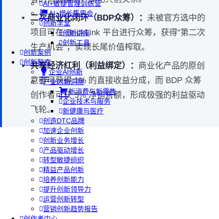
AI+敏捷管理训练营
AI+增长集思会
二次商业化闭环（BDP众筹）：
未被官方选中的
创新学堂
项目可在 BrickLink 平台进行众筹，获得“第二次
创新讲座
创新工具
生产机会”，实现长尾价值榨取。
创新案例
创新智库
共享经济红利（利益绑定）：
商业化产品的原创
企业AI创新
意者可获得 1% 的直接收益分成，而 BDP 众筹
产业创新洞察
新消费与新零售
创作者可获 5% 净销售额，形成极强的利益驱动
企业技术与服务
飞轮。
新健康与医疗
创造DTC品牌
加速企业创新
创新业务增长
产品驱动增长
转型敏捷组织
精益产品创新
培养创新能力
提升创新领导力
运营创新转型
营销创新趋势报告
创作者中心