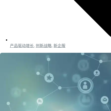
产品驱动增长
,
创新战略
,
新企服