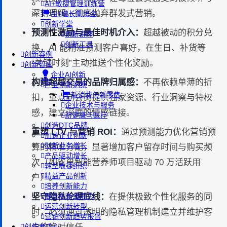
AI+敏捷管理训练营
深刻理解，彻底抛弃群发式营销。
AI+增长集思会
创新学堂
预测性激励与最佳时机介入：
超越被动的积分兑
创新讲座
创新工具
换，AI 能精准预测客户喜好，在生日、补货等
创新案例
“关键时刻”主动推送个性化奖励。
创新智库
企业AI创新
构建超越交易的品牌归属感：
不再依赖单薄的折
产业创新洞察
新消费与新零售
扣，重点向会员提供独家资源、行业洞察与特权
企业技术与服务
感，建立深度的情感链接。
新健康与医疗
创造DTC品牌
重塑 LTV 与营销 ROI：
通过预测能力优化营销预
加速企业创新
创新业务增长
算的精准分配，显著增加客户留存时间与购买频
产品驱动增长
次（如雀巢智能营养师项目驱动 70 万活跃用
转型敏捷组织
精益产品创新
户）。
培养创新能力
坚守隐私伦理底线：
在提供极致个性化服务的同
提升创新领导力
运营创新转型
时，必须通过透明的隐私管理机制建立并维护客
营销创新趋势报告
创作者中心