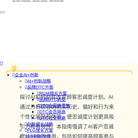
企业AI+创新
AI+创新战略
品牌DTC方案
RGM增长方案
探讨AI如何彻底改变顾客忠诚度计划。AI
品牌DTC转型
DTC全渠道零售
通过分析顾客的购买历史、偏好和行为来
DTC会员电商
个性化奖励和体验，使忠诚度计划更具吸
DTC社交电商
创新增长战略
引力和有效性。本指南强调了AI客户忠诚
PLG增长方案
度计划中的作用，包括如何提高顾客参与
AI+创新加速