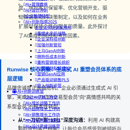
AI+管理教练
度、增加客户保留率、优化营销开支、驱
AI+设计冲刺
企业敏捷转型
动数据驱动的决策制定，以及如何在业务
AI+创新指南2025
扩展时保持个性化服务的质量。此外探讨
企业如何快速采用AI
重塑未来的战略
了AI集成的挑战和考虑因素。
企业深科技创新
加强创新管控
上马GenAI创新
拥抱低成本创新
重构营销增长组织
社区驱动私域增长
Runwise 核心洞察：生成式 AI 重塑会员体系的底
营销GenAI应用
层逻辑
产品驱动销售PLS
导入创新运营
品牌忠诚度正面临危机。企业必须通过生成式 AI 引
AI+创新训练营
擎，完成从“一刀切的交易型会员”向“高情感共鸣的关
企业AI创新工作坊
AI+增长战略工作坊
系型会员”的根本性转型。
AI+品牌增长工作坊
AI+销售增长工作坊
从“一刀切”到“1对1”深度沟通：
利用 AI 构建高
AI+增长黑客训练营
AI+设计思维训练营
颗粒度的客户档案，让每位会员感受到被倾听与