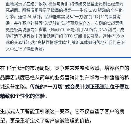
血地揭示了症结：依赖“积分与折扣”的传统交易型会员制已经走向
死胡同。图解清晰展示了破局的桥梁——生成式 AI 驱动的个性化
引擎。通过 AI 赋能，品牌能够实现从“一刀切”到“1对1”的深度沟
通，并在客户补货等“关键时刻”进行预测性介入。右侧的实战案例
更是极具说服力：雀巢（Nestlé）正是利用 AI 结合 DNA 测试，成
功打造了拥有数十万活跃用户的 DTC 订阅增长引擎。这种将“冷冰
冰的交易”转化为“高粘性情感共鸣”的战略具体如何落地？我们在下
文中进行了详细拆解。
在下行低迷的市场周期，竞争越来越卷和激烈，培养客户的
品牌忠诚度已经从简单的业务营销计划升华为一种亟需的私
域运营策略。
传统的“一刀切”式会员计划正迅速让位于更加
精致和个性化的体验
。
生成式人工智能正引领这一变革，它不仅重塑了客户的期
望，更是重新定义了客户忠诚管理的价值。