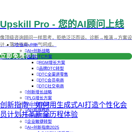
Upskill Pro - 您的AI顾问上线
像顶级咨询顾问一样思考，拒绝泛泛而谈。诊断→推演→方案设
计→落地指南，一气呵成。
企业AI+创新
AI+创新战略
立即免费使用
品牌DTC方案
RGM增长方案
品牌DTC转型
DTC全渠道零售
DTC会员电商
DTC社交电商
创新增长战略
PLG增长方案
创新指南｜如何用生成式AI打造个性化会
AI+创新加速
AI+管理教练
员计划并革新全历程体验
AI+设计冲刺
企业敏捷转型
AI+创新指南2025