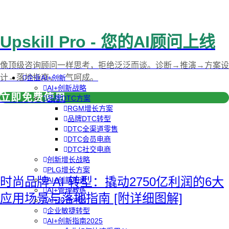
Upskill Pro - 您的AI顾问上线
像顶级咨询顾问一样思考，拒绝泛泛而谈。诊断→推演→方案设
计→落地指南，一气呵成。
企业AI+创新
AI+创新战略
立即免费使用
品牌DTC方案
RGM增长方案
品牌DTC转型
DTC全渠道零售
DTC会员电商
DTC社交电商
创新增长战略
PLG增长方案
时尚品牌 AI 转型：撬动2750亿利润的6大
AI+创新加速
AI+管理教练
应用场景与落地指南 [附详细图解]
AI+设计冲刺
企业敏捷转型
AI+创新指南2025