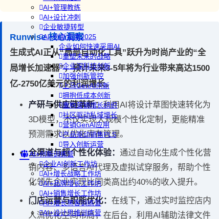
AI+管理教练
AI+设计冲刺
企业敏捷转型
Runwise 核心洞察
AI+创新指南2025
企业如何快速采用AI
生成式AI正从“局部自动化工具”跃升为时尚产业的“全
重塑未来的战略
企业深科技创新
局增长加速器”，预计未来3-5年将为行业带来高达1500
加强创新管控
亿-2750亿美元的利润增长。
上马GenAI创新
拥抱低成本创新
产研与供应链革新：
利用AI将设计草图快速转化为
重构营销增长组织
社区驱动私域增长
3D模型，不仅实现大规模个性化定制，更能精准
营销GenAI应用
预测需求以优化库存管理。
产品驱动销售PLS
导入创新运营
全渠道与超个性化体验：
通过自动化生成个性化营
AI+创新训练营
企业AI创新工作坊
销内容、多语言AI代理及虚拟试穿服务，帮助个性
AI+增长战略工作坊
化领先企业实现比同类高出约40%的收入提升。
AI+品牌增长工作坊
AI+销售增长工作坊
门店运营与职能优化：
在线下，通过实时监控店内
AI+增长黑客训练营
AI+设计思维训练营
人流优化空间布局；在后台，利用AI辅助法律文件