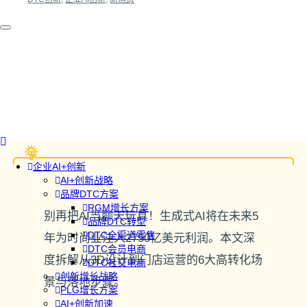
企业AI+创新
AI+创新战略
品牌DTC方案
RGM增长方案
别再把AI当聊天玩具！生成式AI将在未来5
品牌DTC转型
DTC全渠道零售
年为时尚业注入2750亿美元利润。本文深
DTC会员电商
度拆解从3D设计到门店运营的6大高转化场
DTC社交电商
创新增长战略
景与落地步骤。
PLG增长方案
AI+创新加速