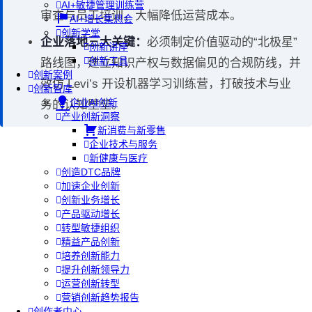
AI+敏捷管理训练营
审查与员工培训，大幅降低运营成本。
AI+增长集思会
创新学堂
企业落地三大关键：
必须制定价值驱动的“北极星”
创新讲座
创新工具
路线图，建立知识产权与数据偏见的合规防线，并
创新案例
效仿 Levi’s 开设机器学习训练营，打破技术与业
创新智库
企业AI创新
务的认知壁垒。
产业创新洞察
新消费与新零售
企业技术与服务
新健康与医疗
创造DTC品牌
加速企业创新
创新业务增长
产品驱动增长
转型敏捷组织
精益产品创新
培养创新能力
提升创新领导力
运营创新转型
营销创新趋势报告
创作者中心