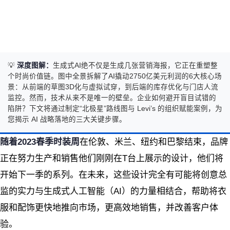
💡
深度图解：
生成式AI绝不仅是生成几张营销海报，它正在重塑整
个时尚价值链。图中全景拆解了AI撬动2750亿美元利润的6大核心场
景：从前端的草图3D化与虚拟试穿，到后端的库存优化与门店人流
监控。然而，技术从来不是唯一的壁垒。企业如何避开盲目试错的
陷阱？下文将通过制定“北极星”路线图与 Levi’s 的组织赋能案例，为
您揭示 AI 战略落地的三大关键步骤。
随着2023春季时装周
在伦敦、米兰、纽约和巴黎结束，品牌
正在努力生产和销售他们刚刚在T台上展示的设计，他们将
开始下一季的系列。在未来，这些设计完全有可能将创意总
监的实力与生成式人工智能（AI）的力量相结合，帮助将衣
服和配饰更快地推向市场，更高效地销售，并改善客户体
验。