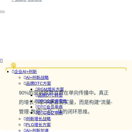
企业AI+创新
AI+创新战略
品牌DTC方案
RGM增长方案
90%的营销预算浪费在单向传播中。真正
品牌DTC转型
DTC全渠道零售
的增长引擎不是盲目买量，而是构建“流量-
DTC会员电商
管理-数据”三位一体的闭环思维。
DTC社交电商
创新增长战略
PLG增长方案
AI+创新加速