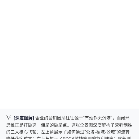
💡
[深度图解]
企业的营销困局往往源于“有动作无沉淀”，而闭环
思维正是打破这一僵局的破局点。这张全景图深度解构了营销制胜
的三大核心飞轮：左上角展示了如何通过“公域-私域-公域”的流转
降低获客成本；右上角揭示了PDCA敏捷管理的复利效应；底部则