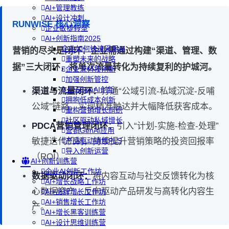
AI+管理教练
AI+设计冲刺
RUNWISE 核心洞察
企业敏捷转型
AI+创新指南2025
企业如何快速采用AI
营销的尽头是闭环：企业需通过构建“渠道、管理、数
重塑未来的战略
据”三大闭环，将单次流量转化为持续复利的护城河。
企业深科技创新
加强创新管控
上马GenAI创新
渠道与流量闭环：
打通“公域引流-私域沉淀-反哺
拥抱低成本创新
公域”链路，实现精准触达并大幅降低获客成本。
重构营销增长组织
社区驱动私域增长
PDCA营销管理闭环：
引入“计划-实施-检查-处理”
营销GenAI应用
敏捷迭代机制，持续提升营销策略的投资回报率
产品驱动销售PLS
导入创新运营
（ROI）。
AI+创新训练营
企业AI创新工作坊
数据驱动闭环：
将内容互动与社交反馈转化为核
AI+增长战略工作坊
心数据资产，反向驱动产品研发与高转化内容生
AI+品牌增长工作坊
AI+销售增长工作坊
产。
AI+增长黑客训练营
AI+设计思维训练营