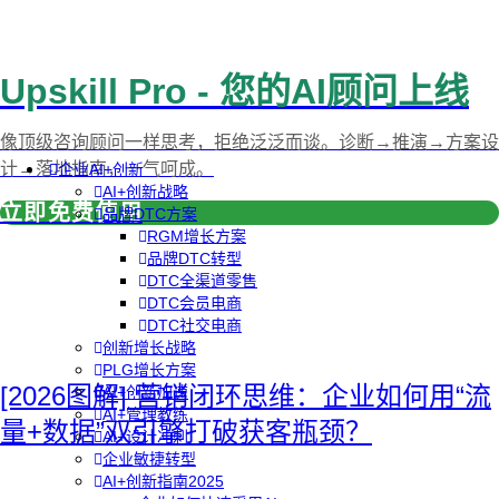
Upskill Pro - 您的AI顾问上线
像顶级咨询顾问一样思考，拒绝泛泛而谈。诊断→推演→方案设
计→落地指南，一气呵成。
企业AI+创新
AI+创新战略
立即免费使用
品牌DTC方案
RGM增长方案
品牌DTC转型
DTC全渠道零售
DTC会员电商
DTC社交电商
创新增长战略
PLG增长方案
[2026图解] 营销闭环思维：企业如何用“流
AI+创新加速
AI+管理教练
量+数据”双引擎打破获客瓶颈？
AI+设计冲刺
企业敏捷转型
AI+创新指南2025