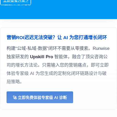
立即查看方案 >
疫后消费市场已发生巨变：消费者行为、购物渠道和决策习惯已被彻底改
变。每个品牌都需要直达消费者DTC的新能力来应对新常态，凭借务实
可行DTC战略新模式才能超越竞争赢得增长。
营销ROI迟迟无法突破？让 AI 为您打通增长闭环
构建“公域-私域-数据”闭环不需要从零摸索。Runwise
独家研发的
Upskill Pro
智能体，融合了顶尖咨询公
司的增长方法论。只需输入您的营销痛点，即可立即
体验专家级 AI 为您生成的定制化闭环链路设计与破
局策略。
🚀 立即免费体验专家级 AI 诊断