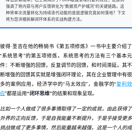
强调了将内容与用户反馈转化为“数据资产护城河”的关键链路。这
种将单次流量转化为持续迭代动能的底层逻辑究竟如何落地？下文
将为您详细拆解闭环体系的实战构建方法。
彼得
·
圣吉在他的畅销书《第五项修炼》一书中主要介绍
“
系统思考
”
的第五项修炼，系统思考的方法有三个基本
件：不断增强的回馈，反复调节的回馈，和时间滞延。其不
断增强的回馈其实就是增强闭环理论，其在企业管理中有很
多的案例应用，经济学中的
“
马太效应
”
，金融学的
“
复利
应
”
都是运用
“
闭环思维
”
的结果和现象呈现。
比如一个人做成了很多事情取得了一定的成就，由此获得了
外界的正向反馈，于是自我能量不断提升，于是乎接受更多
挑战做成了更多事情，然后能量越来越强，这是一个人的成