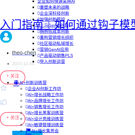
企业如何快速采用AI
重塑未来的战略
企业深科技创新
加强创新管控
入门指南｜如何通过钩子模型
上马GenAI创新
拥抱低成本创新
重构营销增长组织
社区驱动私域增长
营销GenAI应用
theo-chen
产品驱动销售PLS
导入创新运营
2023-12-06
+ 关注
AI+创新训练营
企业AI创新工作坊
AI+增长战略工作坊
AI+品牌增长工作坊
AI+销售增长工作坊
AI+增长黑客训练营
+ 关注
AI+设计思维训练营
AI+敏捷管理训练营
AI+增长集思会