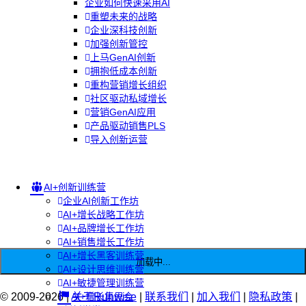
企业如何快速采用AI
重塑未来的战略
企业深科技创新
加强创新管控
上马GenAI创新
拥抱低成本创新
重构营销增长组织
社区驱动私域增长
营销GenAI应用
产品驱动销售PLS
导入创新运营
AI+创新训练营
企业AI创新工作坊
AI+增长战略工作坊
AI+品牌增长工作坊
AI+销售增长工作坊
AI+增长黑客训练营
加载中...
AI+设计思维训练营
AI+敏捷管理训练营
© 2009-2026 |
AI+增长集思会
关于Runwise
|
联系我们
|
加入我们
|
隐私政策
|