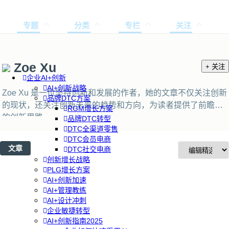
专题
分类
专栏
关注
Zoe Xu
+ 关注
企业AI+创新
AI+创新战略
Zoe Xu 是一位坚持创新和发展的作者，她的文章不仅关注创新
品牌DTC方案
的现状，还关注创新未来的趋势和方向，为读者提供了前瞻性
RGM增长方案
的创新思路。
品牌DTC转型
DTC全渠道零售
DTC会员电商
文章
DTC社交电商
创新增长战略
PLG增长方案
AI+创新加速
AI+管理教练
AI+设计冲刺
企业敏捷转型
AI+创新指南2025