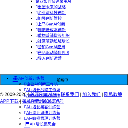
企业如何快速采用AI
重塑未来的战略
企业深科技创新
加强创新管控
上马GenAI创新
拥抱低成本创新
重构营销增长组织
社区驱动私域增长
营销GenAI应用
产品驱动销售PLS
导入创新运营
AI+创新训练营
加载中...
企业AI创新工作坊
AI+增长战略工作坊
© 2009-2026 |
关于Runwise
|
联系我们
|
加入我们
|
隐私政策
|
AI+品牌增长工作坊
APP下载
|
粤ICP备16036037号
AI+销售增长工作坊
AI+增长黑客训练营
AI+设计思维训练营
AI+敏捷管理训练营
AI+增长集思会