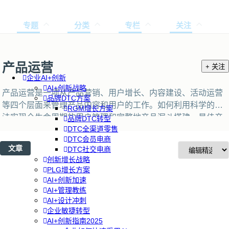
专题
分类
专栏
关注
产品运营
+ 关注
企业AI+创新
AI+创新战略
产品运营是一项从产品营销、用户增长、内容建设、活动运营
品牌DTC方案
等四个层面来管理产品内容和用户的工作。如何利用科学的方
RGM增长方案
法实现全生命周期的用户管理和完整地产品漏斗搭建，最佳产
品牌DTC转型
DTC全渠道零售
品运营案例和工具模板供您选择！
DTC会员电商
文章
DTC社交电商
创新增长战略
PLG增长方案
AI+创新加速
AI+管理教练
AI+设计冲刺
企业敏捷转型
AI+创新指南2025