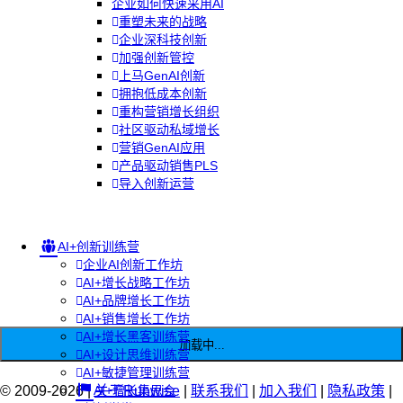
企业如何快速采用AI
重塑未来的战略
企业深科技创新
加强创新管控
上马GenAI创新
拥抱低成本创新
重构营销增长组织
社区驱动私域增长
营销GenAI应用
产品驱动销售PLS
导入创新运营
AI+创新训练营
企业AI创新工作坊
AI+增长战略工作坊
AI+品牌增长工作坊
AI+销售增长工作坊
AI+增长黑客训练营
加载中...
AI+设计思维训练营
AI+敏捷管理训练营
© 2009-2026 |
AI+增长集思会
关于Runwise
|
联系我们
|
加入我们
|
隐私政策
|