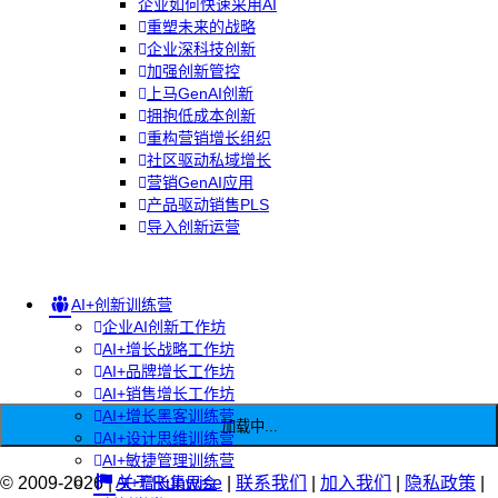
企业如何快速采用AI
重塑未来的战略
企业深科技创新
加强创新管控
上马GenAI创新
拥抱低成本创新
重构营销增长组织
社区驱动私域增长
营销GenAI应用
产品驱动销售PLS
导入创新运营
AI+创新训练营
企业AI创新工作坊
AI+增长战略工作坊
AI+品牌增长工作坊
AI+销售增长工作坊
AI+增长黑客训练营
加载中...
AI+设计思维训练营
AI+敏捷管理训练营
© 2009-2026 |
AI+增长集思会
关于Runwise
|
联系我们
|
加入我们
|
隐私政策
|