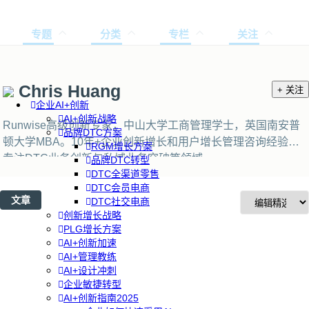
专题
分类
专栏
关注
Chris Huang
+ 关注
企业AI+创新
AI+创新战略
Runwise高级创新专家，中山大学工商管理学士，英国南安普
品牌DTC方案
顿大学MBA。10年+企业创新增长和用户增长管理咨询经验，
RGM增长方案
专注DTC业务创新与私域业务突破等领域。
品牌DTC转型
DTC全渠道零售
DTC会员电商
文章
DTC社交电商
创新增长战略
PLG增长方案
AI+创新加速
AI+管理教练
AI+设计冲刺
企业敏捷转型
AI+创新指南2025