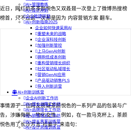
AI+管理教练
近日，网红奶茶茶颜悦色又双叒叕一次登上了微博热搜榜
AI+设计冲刺
企业敏捷转型
榜首，只不过这一次却是因为 内容营销方案 翻车。
AI+创新指南2025
企业如何快速采用AI
重塑未来的战略
企业深科技创新
加强创新管控
上马GenAI创新
拥抱低成本创新
重构营销增长组织
社区驱动私域增长
营销GenAI应用
产品驱动销售PLS
导入创新运营
AI+创新训练营
企业AI创新工作坊
AI+增长战略工作坊
事情源于一位网友质疑茶颜悦色的一系列产品的包装与广
AI+品牌增长工作坊
告，涉嫌侮辱、物化女性。例如，在一款马克杯上，茶颜
AI+销售增长工作坊
AI+增长黑客训练营
悦色用了长沙方言“捡篓子”来造句：
AI+设计思维训练营