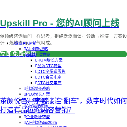
Upskill Pro - 您的AI顾问上线
像顶级咨询顾问一样思考，拒绝泛泛而谈。诊断→推演→方案设
计→落地指南，一气呵成。
企业AI+创新
AI+创新战略
立即免费使用
品牌DTC方案
RGM增长方案
品牌DTC转型
DTC全渠道零售
DTC会员电商
DTC社交电商
创新增长战略
PLG增长方案
茶颜悦色、李诞接连“翻车”，数字时代如何
AI+创新加速
AI+管理教练
打造有品位的内容营销？
AI+设计冲刺
企业敏捷转型
AI+创新指南2025