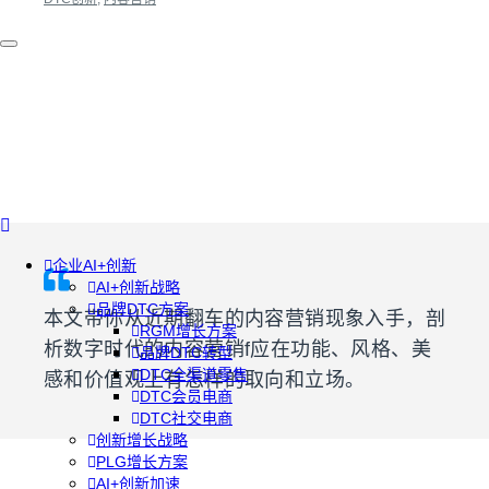
企业AI+创新
AI+创新战略
品牌DTC方案
本文带你从近期翻车的内容营销现象入手，剖
RGM增长方案
析数字时代的内容营销f应在功能、风格、美
品牌DTC转型
DTC全渠道零售
感和价值观上有怎样的取向和立场。
DTC会员电商
DTC社交电商
创新增长战略
PLG增长方案
AI+创新加速