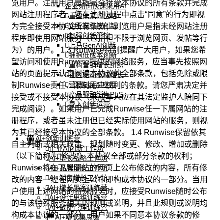
览用户。注册用户是指完全接受本协议的所有条款并完成
企业如何快速采用AI
网站注册程序者，您在注册过程中点击“同意”的行为即视
重塑未来的战略
企业深科技创新
为完全接受本协议所有条款；浏览用户是指未经网站注册
加强创新管控
程序即使用网站服务（包括但不限于浏览网页、发帖等行
上马GenAI创新
为）的用户。 1.3 Runwise特别提醒广大用户，如果您希
拥抱低成本创新
望访问和使用Runwise提供的网络服务，应当事先按照网
重构营销增长组织
站的页面提示认真阅读本协议的全部条款，包括免除或限
社区驱动私域增长
营销GenAI应用
制Runwise责任、限制用户权利的条款。请您严肃决定并
产品驱动销售PLS
接受或不接受本协议（未成年人应在其法定监护人陪同下
导入创新运营
完成阅读）。如果用户已完成Runwise任一下属网站的注
册程序，或者虽未注册但已经实际使用网站的服务，则视
为其已经接受本协议的全部条款。 1.4 Runwise保留依其
AI+创新训练营
自主判断或相关政策、规划随时变更、修改、增加或删除
企业AI创新工作坊
（以下简称为“修改”）本协议全部或部分条款的权利；
AI+增长战略工作坊
Runwise将在下属网站的网页上公布修改的内容，所有修
AI+品牌增长工作坊
AI+销售增长工作坊
改的内容一经在网页上公布即构成本协议的一部分。当用
AI+增长黑客训练营
户使用上述网站的特殊服务时，应接受Runwise随时公布
AI+设计思维训练营
的与该特殊服务相关的规则或说明，并且此规则或说明均
AI+敏捷管理训练营
构成本协议的一部分。用户如果不同意本协议条款的修
AI+增长集思会