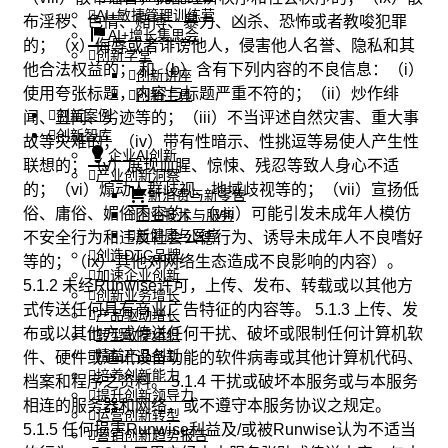
AI+敏捷管理训练营
布淫秽、色情、赌博、暴力、凶杀、恐怖或者教唆犯罪
AI+增长集思会
的；（x）侮辱或者诽谤他人，侵害他人名誉、隐私和其
创新学堂
他合法权益的； 和（b）含有下列内容的不良信息：（i）
创新讲座
使用夸张标题，内容与标题严重不符的；（ii）炒作绯
创新工具
创新案例
闻、丑闻、劣迹等的；（iii）不当评述自然灾害、重大事
创新智库
故等灾难的；（iv）带有性暗示、性挑逗等易使人产生性
企业AI创新
联想的；（v）展现血腥、惊悚、残忍等致人身心不适
产业创新洞察
的；（vi）煽动人群歧视、地域歧视等的；（vii）宣扬低
新消费与新零售
俗、庸俗、媚俗内容的；（viii）可能引发未成年人模仿
企业技术与服务
新健康与医疗
不安全行为和违反社会公德行为、诱导未成年人不良嗜好
创造DTC品牌
等的；（ix）其他对网络生态造成不良影响的内容）。
加速企业创新
5.1.2 未经Runwise许可，上传、发布、转载或以其他方
创新业务增长
式传送任何具有商业广告特征的内容等。 5.1.3 上传、发
产品驱动增长
布或以其他方式传送任何干扰、破坏或限制任何计算机软
转型敏捷组织
精益产品创新
件、硬件或通讯设备功能的软件病毒或其他计算机代码、
培养创新能力
档案和程序之资料。 5.1.4 干扰或破坏本服务或与本服务
提升创新领导力
相连的服务器和网络，或不遵守本服务协议之规定。
运营创新转型
5.1.5 任何损害Runwise利益及/或被Runwise认为不适当
营销创新趋势报告