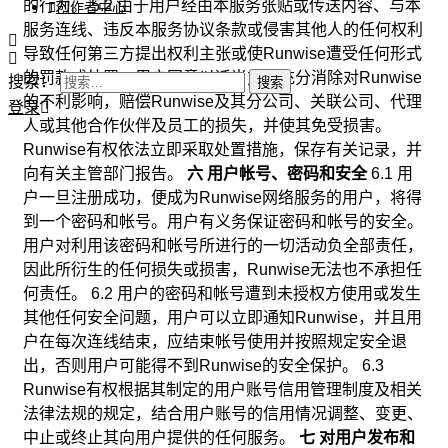
的行为。 5.2 由于用户经由本服务张贴或传送内容、与本
创作者中心
服务连线、违反本服务协议条款或侵害其他人的任何权利
导致任何第三方提出权利主张或使Runwise遭受任何形式
的罚款或处罚，用户同意以适当方式充分消除对Runwise
搜索：
的不利影响，赔偿Runwise及其分公司、关联公司、代理
登录
人或其他合作伙伴及员工的损失，并使其免受损害。
Runwise有权依法立即采取处置措施，保存有关记录，并
向有关主管部门报告。
六 用户帐号、密码和安全
6.1 用
户一旦注册成功，便成为Runwise网络服务的用户，将得
到一个密码和帐号。用户有义务保证密码和帐号的安全。
用户对利用该密码和帐号所进行的一切活动负全部责任，
因此所衍生的任何损失或损害，Runwise无法也不承担任
何责任。 6.2 用户的密码和帐号遭到未授权方使用或发生
其他任何安全问题，用户可以立即通知Runwise，并且用
户在每次连线结束，应结束帐号使用并按照规定安全退
出，否则用户可能得不到Runwise的安全保护。 6.3
Runwise有权根据其制定的用户账号信用管理制度及相关
法律法规的规定，结合用户账号的信用情况调整、变更、
中止或终止其向用户提供的任何服务。
七 对用户发布和