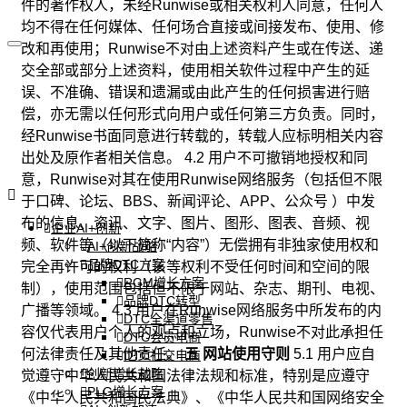
件的著作权人，未经Runwise或相关权利人同意，任何人
均不得在任何媒体、任何场合直接或间接发布、使用、修
改和再使用；Runwise不对由上述资料产生或在传送、递
交全部或部分上述资料，使用相关软件过程中产生的延
误、不准确、错误和遗漏或由此产生的任何损害进行赔
偿，亦无需以任何形式向用户或任何第三方负责。同时，
经Runwise书面同意进行转载的，转载人应标明相关内容
出处及原作者相关信息。 4.2 用户不可撤销地授权和同
意，Runwise对其在使用Runwise网络服务（包括但不限
于口碑、论坛、BBS、新闻评论、APP、公众号 ）中发
布的信息、资讯、文字、图片、图形、图表、音频、视
企业AI+创新
频、软件等（以下简称“内容”）无偿拥有非独家使用权和
AI+创新战略
品牌DTC方案
完全再许可的权利（该等权利不受任何时间和空间的限
RGM增长方案
制），使用范围包括但不限于网站、杂志、期刊、电视、
品牌DTC转型
广播等领域。 4.3 用户在Runwise网络服务中所发布的内
DTC全渠道零售
容仅代表用户个人的观点和立场，Runwise不对此承担任
DTC会员电商
何法律责任及其他责任。
五 网站使用守则
5.1 用户应自
DTC社交电商
创新增长战略
觉遵守中华人民共和国法律法规和标准，特别是应遵守
PLG增长方案
《中华人民共和国民法典》、《中华人民共和国网络安全