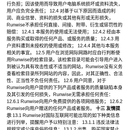
行负担；因该使用而导致用户电脑系统损坏或资料流失，
用户应负完全责任； 12.4 对基于以下原因而造成的利
润、商业信誉、资料的损失或其他有形或无形损失，
Runwise不承担任何直接、间接、附带、衍生或惩罚性的
赔偿： 12.4.1 本服务的使用或无法使用； 12.4.2 经由本
服务购买或取得的任何产品、或服务的质量； 12.4.3 用
户资料遭到未授权的使用或修改； 12.4.4 其他与本服务
相关的事宜。 12.5 用户在浏览网际网路时应自行判断使
用Runwise的检索目录。该检索目录可能会引导用户进入
到被认为具有攻击性或不适当的网站，Runwise没有义务
查看检索目录所列网站的内容，因此，对其正确性、合法
性、正当性不负任何责任。 12.6 用户同意，对于
Runwise向用户提供的下列产品或者服务的质量缺陷本身
及其引发的任何损失，Runwise无需承担任何责任：
12.6.1 Runwise向用户免费提供的各项网络服务； 12.6.2
Runwise向用户赠送的任何产品或者服务。
十三 友情提
示
13.1 Runwise对国际互联网可能出现的如下种类信息
进行列举，提醒用户予以特别注意： 13.1.1 违反法律法
规规定或公序良俗的信息； 13.1.2 出售、购买国家禁止