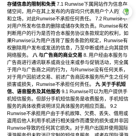
存储信息的限制和免责
7.1 Runwise下属网站作为信息存
储空间，用户在其上发布的内容均只代表用户个人的观点
和立场，对此Runwise不承担任何责任。 7.2 Runwise不
对用户所发布信息的删除或储存失败负责。Runwise有权
判断用户的行为是否符合本服务协议条款规定的权利，如
果Runwise认为用户违背了服务条款的规定，Runwise有
权删除用户发布或发送的信息，乃至中断或终止向其提供
网络服务。
八 与广告商的商业交易
8. 用户经由本服务与
广告商进行通讯联系或商业往来或参与促销活动，完全属
于用户与广告商之间的行为，与Runwise没有任何关系，
对于用户因前述交易、前述广告商因本服务所产生之任何
损害或损失，Runwise不承担任何责任。
九 关于手机短
信、语音服务及其他服务
9.1 Runwise可以为用户提供手
机短信服务。但部分手机短信服务是收费服务，手机短信
服务的具体收费说明详见具体服务的相应页面。 9.2
Runwise不承担用户由于手机故障、欠费、丢失、借用或
盗用后他人利用手机进行相关操作而遭受的损失或并非因
Runwise导致的任何其它损失。对于用户出国并使用国际
漫游服务但未取消已定制的短信息服务，或者在国际漫游