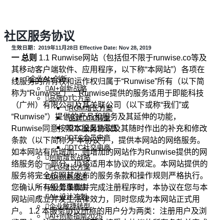
社区服务协议
生效日期：2019年11月28日 Effective Date: Nov 28, 2019
一 总则
1.1 Runwise网站（包括但不限于runwise.co等及
其移动客户端软件、应用程序，以下称“本网站”）各项在
企业AI+创新
线服务的所有权和运作权归属于“Runwise”所有（以下简
AI+创新战略
称为“Runwise”），Runwise提供的服务适用于即能科技
品牌DTC方案
（广州）有限公司及其关联公司（以下或称“我们”或
RGM增长方案
“Runwise”）提供的产品和服务及其延伸的功能，
品牌DTC转型
DTC全渠道零售
Runwise同意按照本服务协议及其随时作出的补充和修改
DTC会员电商
条款（以下简称为“本协议”），提供本网站的网络服务。
DTC社交电商
如本网站有所增加，则增加的网站作为Runwise提供的网
创新增长战略
络服务的一部分，仍将适用本协议的规定。本网站提供的
PLG增长方案
服务将完全按照其发布的服务条款和操作规则严格执行。
AI+创新加速
AI+管理教练
您确认所有服务条款并完成注册程序时，本协议在您与本
AI+设计冲刺
网站间成立并发生法律效力，同时您成为本网站正式用
企业敏捷转型
户。 1.2 本服务协议所称的用户分为两类：注册用户及浏
AI+创新指南2025