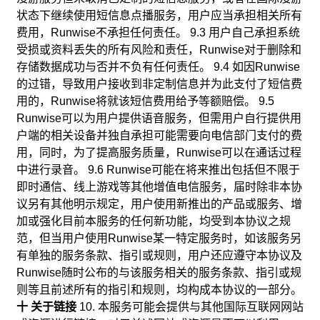
状态下继续使用短信息点播服务，用户应当承担相关所有
费用，Runwise不承担任何责任。 9.3 用户自己承担系统
受损或资料丢失的所有风险和责任，Runwise对于删除和
存储数据成功与否并不负有任何责任。 9.4 如因Runwise
的过错，导致用户接收到非定制信息并为此支付了短信费
用的，Runwise将就该短信费用给予等额赔偿。 9.5
Runwise可以为用户提供语音服务，但需用户自行提供用
户端的相关设备并独自承担可能需要向电信部门支付的费
用，同时，为了提高服务质量，Runwise可以在通话过程
中进行录音。 9.6 Runwise可能在将来推出包括但不限于
即时通信、线上游戏等其他增值电信服务，届时除非本协
议另有其他明示规定，用户使用新推出的产品或服务、增
加或强化目前本服务的任何新功能，均受到本协议之规
范，但当用户使用Runwise某一特定服务时，如该服务另
有单独的服务条款、指引或规则，用户还应遵守本协议及
Runwise随时公布的与该服务相关的服务条款、指引或规
则等且前述所有的指引和规则，均构成本协议的一部分。
十 关于链接
10. 本服务可能会提供与其他国际互联网网站