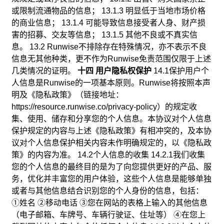
或限制流通物品的信息； 13.1.3 明显低于当地市场价格
的商业信息； 13.1.4 可能导致信息接受者人身、财产损
害的招募、交友等信息； 13.1.5 其他不良或不真实信
息。 13.2 Runwise不排除存在特殊情况，亦不表示不良
信息无其他种类，更不作为Runwise免责范围仅限于上述
几类情况的证明。
十四 用户隐私权保护
14.1保护用户个
人信息是Runwise的一项基本原则。Runwise将按照本声
明及《隐私政策》（链接地址：
https://resource.runwise.co/privacy-policy）的规定收
集、使用、储存和分享您的个人信息。本协议对个人信息
保护规定的内容与上述《隐私政策》有相冲突的，及本协
议对个人信息保护相关内容未作明确规定的，以《隐私政
策》的内容为准。 14.2个人信息的收集 14.2.1我们收集
您的个人信息的最终目的是为了向您提供更好的产品、服
务，优化并丰富您的用户体验，这些个人信息是能够单独
或者与其他信息结合识别您的个人身份的信息，包括：
①姓名 ②移动电话 ③您在网站的表格上输入的其他信息
（电子邮箱、车牌号、车辆行驶证、住址等） ④在您上