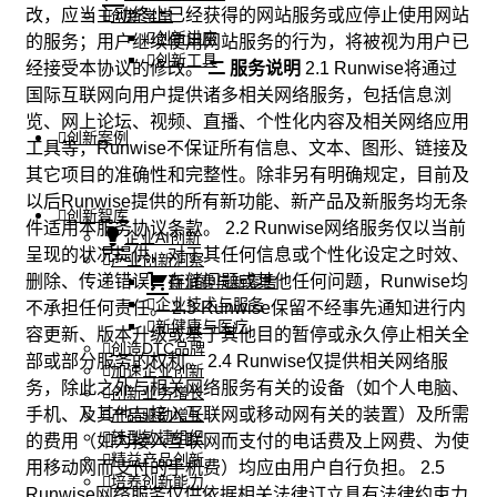
改，应当主动终止已经获得的网站服务或应停止使用网站
创新学堂
创新讲座
的服务；用户继续使用网站服务的行为，将被视为用户已
创新工具
经接受本协议的修改。
二 服务说明
2.1 Runwise将通过
国际互联网向用户提供诸多相关网络服务，包括信息浏
览、网上论坛、视频、直播、个性化内容及相关网络应用
创新案例
工具等，Runwise不保证所有信息、文本、图形、链接及
其它项目的准确性和完整性。除非另有明确规定，目前及
以后Runwise提供的所有新功能、新产品及新服务均无条
创新智库
件适用本服务协议条款。 2.2 Runwise网络服务仅以当前
企业AI创新
呈现的状况提供，对于其任何信息或个性化设定之时效、
产业创新洞察
删除、传递错误、存储问题或其他任何问题，Runwise均
新消费与新零售
企业技术与服务
不承担任何责任。 2.3 Runwise保留不经事先通知进行内
新健康与医疗
容更新、版本升级或基于其他目的暂停或永久停止相关全
创造DTC品牌
部或部分服务的权利。 2.4 Runwise仅提供相关网络服
加速企业创新
务，除此之外与相关网络服务有关的设备（如个人电脑、
创新业务增长
手机、及其他与接入互联网或移动网有关的装置）及所需
产品驱动增长
转型敏捷组织
的费用（如为接入互联网而支付的电话费及上网费、为使
精益产品创新
用移动网而支付的手机费）均应由用户自行负担。 2.5
培养创新能力
Runwise网络服务仅供依据相关法律订立具有法律约束力