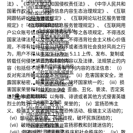
AI+创新加速
法》、《中华人民共和国侵权责任法》、《中华人民共和
AI+管理教练
国著作权法》、《网络信息内容生态治理规定》、《互联
AI+设计冲刺
网跟帖评论服务管理规定》、《互联网论坛社区服务管理
企业敏捷转型
AI+创新指南2025
规定》、《互联网群组信息服务管理规定》、《互联网用
企业如何快速采用AI
户公众账号信息服务管理规定》等之各项规定，不得违反
重塑未来的战略
国家法律法规以及相关政策，不得违背社会主义核心价值
企业深科技创新
观，不得有妨碍社会公共秩序或者违背社会良好风尚之行
加强创新管控
为，用户不得从事如下行为： 5.1.1 上传、发布、复制或
上马GenAI创新
拥抱低成本创新
转载任何侵犯第三方权利的内容以及法律、法规禁止的内
重构营销增长组织
容（包括但不限于（a）含有下列内容的违法信息：（i）
社区驱动私域增长
反对宪法所确定的基本原则的；（ii）危害国家安全，泄
营销GenAI应用
露国家秘密，颠覆国家政权，破坏国家统一的；（iii）损
产品驱动销售PLS
害国家荣誉和利益的；（iv）歪曲、丑化、亵渎、否定英
导入创新运营
AI+创新训练营
雄烈士事迹和精神，以侮辱、诽谤或者其他方式侵害英雄
企业AI创新工作坊
烈士的姓名、肖像、名誉、荣誉的；（v）宣扬恐怖主
AI+增长战略工作坊
义、极端主义或者煽动实施恐怖活动、极端主义活动的；
AI+品牌增长工作坊
（vi）煽动民族仇恨、民族歧视，破坏民族团结的；
AI+销售增长工作坊
（vii）破坏国家宗教政策，宣扬邪教和封建迷信的；
AI+增长黑客训练营
AI+设计思维训练营
（viii）散布谣言，扰乱经济秩序和社会秩序的；（ix）散