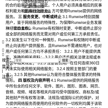
提升创新领导力
的合约的用户使用。因此，个人用户必须具备相应的民事
运营创新转型
权利能力和民事行为能力，方可使用Runwise提供的网络
营销创新趋势报告
服务。
三 服务变更、中断或终止
3.1 Runwise特别提醒
用户，鉴于网络服务的特殊性，为保障Runwise业务发展
创作者中心
和经营自主权，Runwise有权随时变更、中断或终止部分
或全部的网络服务而无需对用户或任何第三方承担责任。
3.2 如发生以下任何一种情形，Runwise有权随时中断或
终止向该用户提供服务，且Runwise不需通知用户，也对
用户或任何第三方均不承担责任： 3.2.1 用户不能提供真
实、准确的相关资料； 3.2.2 用户违反相关法律法规或本
搜索：
协议中相关规定； 3.2.3 注册会员用户在任何连续360日
登录
内未实际使用相关网络服务； 3.2.4 按照主管部门的要
|
求； 3.2.5 其他Runwise认为是符合整体服务需求的特殊
注册
情形。
四 版权及内容声明
4.1 Runwise提供的网络服务
中所包含的任何文字、软件、图片、图形、图表、网页、
音频、视频、域名等相关内容均受中国版权、商标及/或
其他财产所有权等法律、法规及/或国际公约的保护，对
为提供网络服务而使用的任何软件的一切权利均属于该软