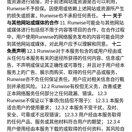
或资源进行链接，对于前述网站或资源是否可以利用，
Runwise不予担保。因使用或依赖上述网站或资源所产生
的损失或损害，Runwise也不承担任何责任。
十一 关于
与其他网站或媒体的合作
11. Runwise可能会与其他网站
或媒体进行包括但不限于内容等项目的合作，在合作过程
中，用户使用Runwise的网络服务发布的内容可能会同步
到其他网站或媒体，对此用户应予以理解和同意。
十二
免责声明
12.1 Runwise对于本服务包含的或用户经由或
从任何与本服务有关的途径所获得的任何内容、信息或广
告，不声明或保证其正确性或可靠性；并且对于用户经本
服务上的广告、展示而购买、取得的任何产品或服务，
Runwise亦不负任何保证责任。用户应对相关信息自行甄
别并承担风险。 12.2 Runwise有权但无义务，改善或更
正本网络服务任何部分之任何疏漏、错误。 12.3
Runwise不保证以下事项(包括但不限于)： 12.3.1 本服务
适合用户的使用要求； 12.3.2 本服务不受干扰，及时、
安全、可靠或不出现错误； 12.3.3 用户经由本服务取得
的任何产品、服务或其他材料符合用户的期望； 12.3.4
用户使用经由本服务下载的或取得的任何资料，其风险自