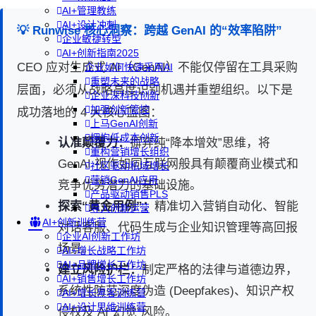
AI+管理教练
AI+设计冲刺
💡 Runwise 核心洞察：跨越 GenAI 的“效率陷阱”
企业敏捷转型
AI+创新指南2025
CEO 应对生成式 AI（GenAI）不能仅停留在工具采购
企业如何快速采用AI
重塑未来的战略
层面，必须从战略高度识别机遇并重塑组织。以下是
企业深科技创新
加强创新管控
成功落地的 4 大核心蓝图：
上马GenAI创新
拥抱低成本创新
认准颠覆力：
摒弃纯“降本增效”思维，将
重构营销增长组织
GenAI 视作如同互联网般具有颠覆商业模式和
社区驱动私域增长
营销GenAI应用
竞争优势潜力的基础设施。
产品驱动销售PLS
探索“黄金用例”：
精准切入营销自动化、智能
导入创新运营
AI+创新训练营
对话客服、代码生成与企业知识管理等高回报
企业AI创新工作坊
场景。
AI+增长战略工作坊
AI+品牌增长工作坊
建立风险护栏：
制定严格的法律与道德边界，
AI+销售增长工作坊
系统性防范深度伪造 (Deepfakes)、知识产权
AI+增长黑客训练营
AI+设计思维训练营
侵权及 AI“幻觉”风险。