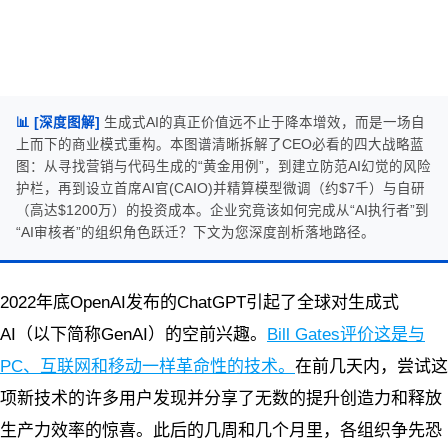
📊 [深度图解]
生成式AI的真正价值远不止于降本增效，而是一场自
上而下的商业模式重构。本图谱清晰拆解了CEO必看的四大战略蓝
图：从寻找营销与代码生成的“黄金用例”，到建立防范AI幻觉的风险
护栏，再到设立首席AI官(CAIO)并精算模型微调（约$7千）与自研
（高达$1200万）的投资成本。企业究竟该如何完成从“AI执行者”到
“AI审核者”的组织角色跃迁？下文为您深度剖析落地路径。
2022年底OpenAI发布的ChatGPT引起了全球对生成式
AI（以下简称GenAI）的空前兴趣。
Bill Gates评价这是与
PC、互联网和移动一样革命性的技术。
在前几天内，尝试这
项新技术的许多用户发现并分享了无数的提升创造力和释放
生产力效率的惊喜。此后的几周和几个月里，各组织争先恐