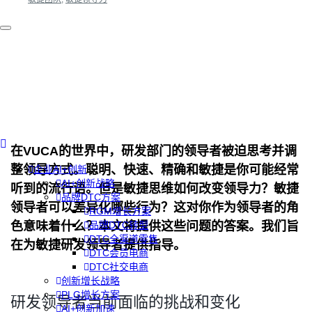
在VUCA的世界中，研发部门的领导者被迫思考并调
整领导方式。聪明、快速、精确和敏捷是你可能经常
企业AI+创新
AI+创新战略
听到的流行语。但是敏捷思维如何改变领导力？敏捷
品牌DTC方案
领导者可以差异化哪些行为？这对你作为领导者的角
RGM增长方案
色意味着什么？本文将提供这些问题的答案。我们旨
品牌DTC转型
DTC全渠道零售
在为敏捷研发领导者提供指导。
DTC会员电商
DTC社交电商
创新增长战略
PLG增长方案
研发领导者当前面临的挑战和变化
AI+创新加速