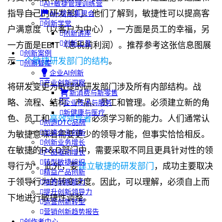
AI+敏捷管理训练营
指导自己的研发部门。他们了解到，敏捷性可以提高客
AI+增长集思会
创新学堂
户满意度（以客户为中心），一方面是员工的幸福，另
创新讲座
创新工具
一方面是EBIT（息税前利润）。推荐参考这张信息图展
创新案例
示
一个敏捷研发部门的结构
。
创新智库
企业AI创新
产业创新洞察
将研发变更为敏捷的研发部门涉及所有内部结构。战
新消费与新零售
略、流程、结构、产品、员工和管理。必须建立新的角
企业技术与服务
新健康与医疗
色、员工和
高效领导者
必须学习新的能力。人们通常认
创造DTC品牌
加速企业创新
为敏捷意味着需要更少的领导才能，但事实恰恰相反。
创新业务增长
在敏捷的R＆D部门中，需要采取不同且更具针对性的领
产品驱动增长
转型敏捷组织
导行为*。此外，要
建立敏捷的研发部门
，成功主要取决
精益产品创新
于领导行为的转变速度。因此，可以理解，必须自上而
培养创新能力
提升创新领导力
下地进行敏捷性调整。
运营创新转型
营销创新趋势报告
创作者中心