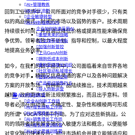
AI+管理教练
AI+设计冲刺
回到工业经济中，公司所面对的竞争对手很少，只有类
企业敏捷转型
似的商业模式，封闭的市场以及弱势的客户。技术周期
AI+创新指南2025
企业如何快速采用AI
持续很长时间，并且通过降低价格或提高性能来确保竞
重塑未来的战略
争优势。领导者致力于计划、指导和控制，以最大程度
企业深科技创新
加强创新管控
地提高业务效率。
上马GenAI创新
拥抱低成本创新
重构营销增长组织
如今，在我们的数字经济中，公司面临着来自世界各地
社区驱动私域增长
的竞争对手，精明又信息灵通的客户以及各种问题解决
营销GenAI应用
产品驱动销售PLS
方案的开放市场。各种新产品陆续推出，技术周期越来
导入创新运营
越短，政府更迭或新法规频繁推出，而且出乎意料。领
AI+创新训练营
企业AI创新工作坊
导者必须在由动荡、不确定性、复杂性和模棱两可形成
AI+增长战略工作坊
AI+品牌增长工作坊
的所谓“ VUCA”环境中行动。为了应对这些新挑战，公
AI+销售增长工作坊
司的领导者越来越多地引入敏捷方法和概念，以便能够
AI+增长黑客训练营
AI+设计思维训练营
对变化做出快速反应，抓住市场机会并建立能够适应和