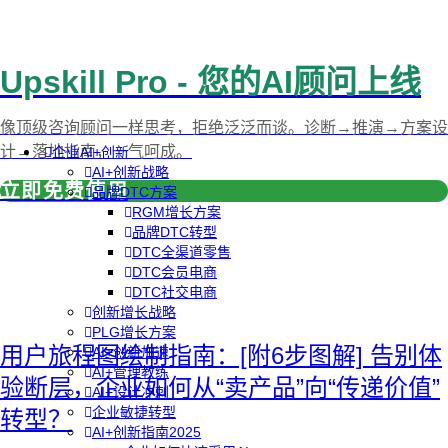
Upskill Pro - 您的AI顾问上线
像顶级咨询顾问一样思考，拒绝泛泛而谈。诊断→推演→方案设
计→落地指南，一气呵成。
企业AI+创新
AI+创新战略
立即免费使用
品牌DTC方案
RGM增长方案
品牌DTC转型
DTC全渠道零售
DTC会员电商
DTC社交电商
创新增长战略
PLG增长方案
用户旅程图绘制指南：[附6步图解] 告别体
AI+创新加速
AI+管理教练
验断层，企业如何从“卖产品”向“传递价值”
AI+设计冲刺
企业敏捷转型
转型？
AI+创新指南2025