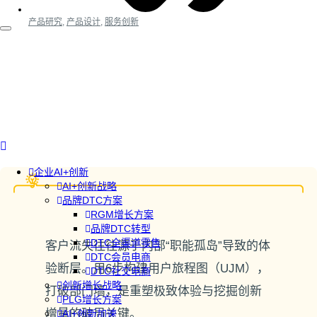
产品研究
,
产品设计
,
服务创新
企业AI+创新
AI+创新战略
品牌DTC方案
RGM增长方案
品牌DTC转型
DTC全渠道零售
客户流失往往源于内部“职能孤岛”导致的体
DTC会员电商
验断层。用6步构建用户旅程图（UJM），
DTC社交电商
创新增长战略
打破部门墙，是重塑极致体验与挖掘创新
PLG增长方案
增量的破局关键。
AI+创新加速