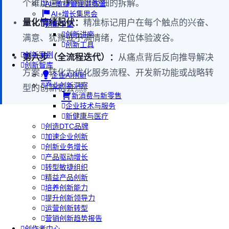
个维度进行颗粒度极细的拆解。
AI+敏捷管理训练营
AI+增长集思会
量化情绪起伏：
精准标记用户在每个触点的兴奋、
创新学堂
创新讲座
满意、犹豫或不满情绪，定位体验波谷。
创新工具
创新案例
第六步（全流程迭代）：
从痛点背后反向推导解决
创新智库
方案，转化为优化服务流程、开发新功能或战略转
企业AI创新
产业创新洞察
型的创新机会点。
新消费与新零售
企业技术与服务
新健康与医疗
创造DTC品牌
加速企业创新
创新业务增长
产品驱动增长
转型敏捷组织
精益产品创新
培养创新能力
提升创新领导力
运营创新转型
营销创新趋势报告
创作者中心