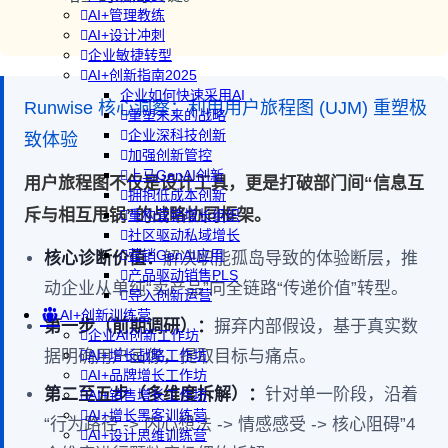
AI+管理教练
AI+设计冲刺
企业敏捷转型
AI+创新指南2025
企业如何快速采用AI
Runwise 核心洞察：利用用户旅程图 (UJM) 重塑极
重塑未来的战略
企业深科技创新
致体验
加强创新管控
上马GenAI创新
用户旅程图不仅是设计工具，更是打破部门间“信息互
拥抱低成本创新
斥与相互甩锅”的战略协同框架。
重构营销增长组织
社区驱动私域增长
营销GenAI应用
核心诊断价值：
解决职能孤岛导致的体验断层，推
产品驱动销售PLS
动企业从单纯“卖产品”向全链路“传递价值”转型。
导入创新运营
AI+创新训练营
第一步（前期调研）：
摒弃内部假设，基于真实数
企业AI创新工作坊
据明确用户画像，提取目标与痛点。
AI+增长战略工作坊
AI+品牌增长工作坊
第二至五步（多维度拆解）：
针对单一阶段，沿着
AI+销售增长工作坊
AI+增长黑客训练营
“行为路径 -> 内心想法 -> 情感感受 -> 核心阻碍”4
AI+设计思维训练营