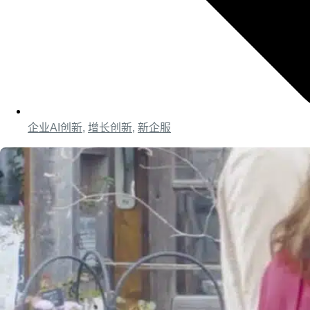
企业AI创新
,
增长创新
,
新企服