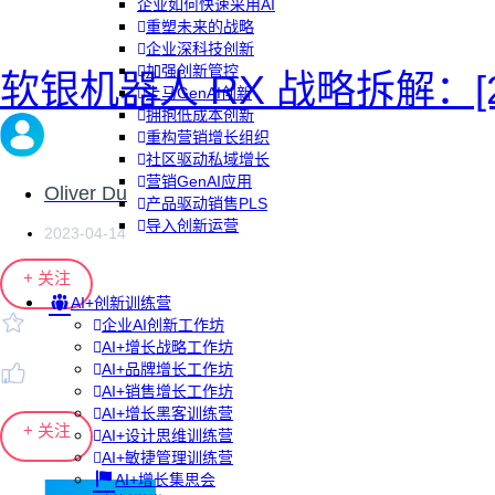
企业如何快速采用AI
重塑未来的战略
企业深科技创新
加强创新管控
软银机器人 RX 战略拆解：[
上马GenAI创新
拥抱低成本创新
重构营销增长组织
社区驱动私域增长
营销GenAI应用
Oliver Du
产品驱动销售PLS
导入创新运营
2023-04-14
+ 关注
AI+创新训练营
企业AI创新工作坊
AI+增长战略工作坊
AI+品牌增长工作坊
AI+销售增长工作坊
AI+增长黑客训练营
+ 关注
AI+设计思维训练营
AI+敏捷管理训练营
AI+增长集思会