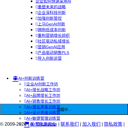
企业如何快速采用AI
重塑未来的战略
企业深科技创新
加强创新管控
上马GenAI创新
拥抱低成本创新
重构营销增长组织
社区驱动私域增长
营销GenAI应用
产品驱动销售PLS
导入创新运营
AI+创新训练营
企业AI创新工作坊
AI+增长战略工作坊
AI+品牌增长工作坊
AI+销售增长工作坊
AI+增长黑客训练营
加载中...
AI+设计思维训练营
AI+敏捷管理训练营
© 2009-2026 |
AI+增长集思会
关于Runwise
|
联系我们
|
加入我们
|
隐私政策
|