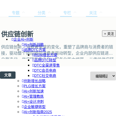
专题
分类
专栏
关注
供应链创新
+ 关注
企业AI+创新
AI+创新战略
供应链创新 – 消费者需求的变化，重塑了品牌商与消费者的链
品牌DTC方案
接，驱动整个供应链向消费者驱动转型，企业内部供应链进行
RGM增长方案
自我迭代，供应链的专业化、服务化能力增强。 从传统供应链
品牌DTC转型
DTC全渠道零售
到智慧供应链，从多功能服务到场景化服务，满足不断变化的
DTC会员电商
客户消费需求。 企业的研发、生产、营销、物流等活动都将以
文章
DTC社交电商
客户数据作为驱动力和决策依据，企业对全价值链进行数字化
创新增长战略
的革新，包括对大数据、新技术、新平台、新金融和新制造等
PLG增长方案
的全面升级，重塑供应链战略各环节。 在未来的市场竞争中，
AI+创新加速
AI+管理教练
具备供应链战略创新能力企业将占领先机。 近年来，人工智能
AI+设计冲刺
领域的投资增长迅猛： 机器人和无人驾驶汽车、计算机视觉、
企业敏捷转型
虚拟助手、机器学习等是热门领域。
AI+创新指南2025