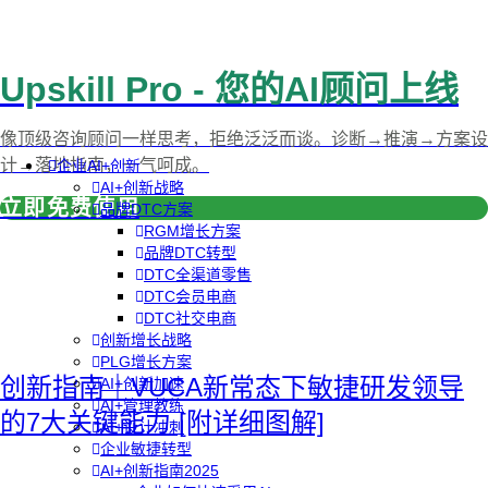
Upskill Pro - 您的AI顾问上线
像顶级咨询顾问一样思考，拒绝泛泛而谈。诊断→推演→方案设
计→落地指南，一气呵成。
企业AI+创新
AI+创新战略
立即免费使用
品牌DTC方案
RGM增长方案
品牌DTC转型
DTC全渠道零售
DTC会员电商
DTC社交电商
创新增长战略
PLG增长方案
创新指南｜VUCA新常态下敏捷研发领导
AI+创新加速
AI+管理教练
的7大关键能力 [附详细图解]
AI+设计冲刺
企业敏捷转型
AI+创新指南2025