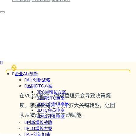
企业AI+创新
AI+创新战略
品牌DTC方案
RGM增长方案
在VUCA时代，微观管理只会导致决策瘫
品牌DTC转型
DTC全渠道零售
痪。掌握敏捷领导力的7大关键转型，让团
DTC会员电商
队从被动执行走向主动赋能。
DTC社交电商
创新增长战略
PLG增长方案
AI+创新加速