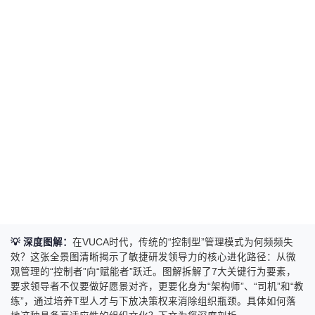
💡 深度图解：
在VUCA时代，传统的“控制型”管理模式为何频频失
效？这张全景图清晰揭示了敏捷研发领导力的核心进化路径：从微
观管理的“控制者”向“赋能者”跃迁。图解拆解了7大关键行为要素，
要求领导者不仅要做好愿景对齐，更要化身为“架构师”、“司机”和“教
练”，通过培养T型人才与下放决策权来消除组织瓶颈。具体如何落