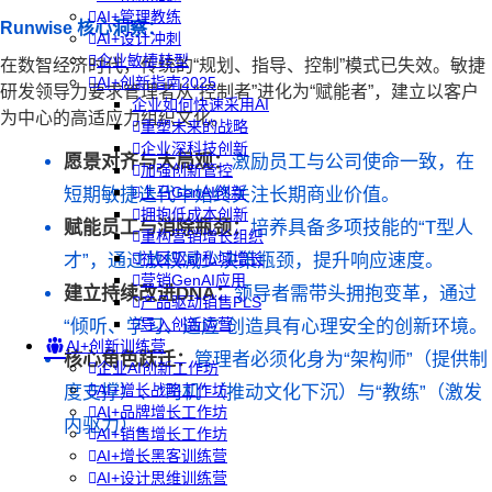
AI+管理教练
Runwise 核心洞察：
AI+设计冲刺
企业敏捷转型
在数智经济时代，传统的“规划、指导、控制”模式已失效。敏捷
AI+创新指南2025
研发领导力要求管理者从“控制者”进化为“赋能者”，建立以客户
企业如何快速采用AI
为中心的高适应力组织文化。
重塑未来的战略
企业深科技创新
愿景对齐与大局观：
激励员工与公司使命一致，在
加强创新管控
上马GenAI创新
短期敏捷迭代中始终关注长期商业价值。
拥抱低成本创新
赋能员工与消除瓶颈：
培养具备多项技能的“T型人
重构营销增长组织
社区驱动私域增长
才”，通过放权减少决策瓶颈，提升响应速度。
营销GenAI应用
建立持续改进DNA：
领导者需带头拥抱变革，通过
产品驱动销售PLS
导入创新运营
“倾听、学习、适应”创造具有心理安全的创新环境。
AI+创新训练营
核心角色跃迁：
管理者必须化身为“架构师”（提供制
企业AI创新工作坊
AI+增长战略工作坊
度支撑）、“司机”（推动文化下沉）与“教练”（激发
AI+品牌增长工作坊
内驱力）。
AI+销售增长工作坊
AI+增长黑客训练营
AI+设计思维训练营