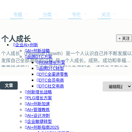
专题
分类
专栏
关注
个人成长
+ 关注
企业AI+创新
AI+创新战略
个人成长 （Personal Growth）是一个人认识自己并不断发展以
品牌DTC方案
发挥自己全部潜能的过程, 是一个人成长，成熟，成功和幸福的
RGM增长方案
重要组成部分。无论你是处于职业生涯起步，或是处于职业生
品牌DTC转型
DTC全渠道零售
涯的顶峰，重视个人的进一步成长和发展都是非常重要的。
DTC会员电商
Runwise 倾力为你打造个人成长系列，希望能帮助你通过不断
文章
DTC社交电商
地将自己推离舒适区，释放更多的内在潜力。
创新增长战略
PLG增长方案
AI+创新加速
AI+管理教练
AI+设计冲刺
企业敏捷转型
AI+创新指南2025