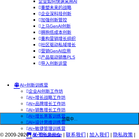
企业如何快速采用AI
重塑未来的战略
企业深科技创新
加强创新管控
上马GenAI创新
拥抱低成本创新
重构营销增长组织
社区驱动私域增长
营销GenAI应用
产品驱动销售PLS
导入创新运营
AI+创新训练营
企业AI创新工作坊
AI+增长战略工作坊
AI+品牌增长工作坊
AI+销售增长工作坊
AI+增长黑客训练营
加载中...
AI+设计思维训练营
AI+敏捷管理训练营
© 2009-2026 |
AI+增长集思会
关于Runwise
|
联系我们
|
加入我们
|
隐私政策
|