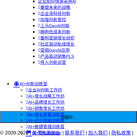
企业如何快速采用AI
重塑未来的战略
企业深科技创新
加强创新管控
上马GenAI创新
拥抱低成本创新
重构营销增长组织
社区驱动私域增长
营销GenAI应用
产品驱动销售PLS
导入创新运营
AI+创新训练营
企业AI创新工作坊
AI+增长战略工作坊
AI+品牌增长工作坊
AI+销售增长工作坊
AI+增长黑客训练营
加载中...
AI+设计思维训练营
AI+敏捷管理训练营
© 2009-2026 |
AI+增长集思会
关于Runwise
|
联系我们
|
加入我们
|
隐私政策
|