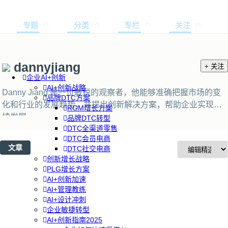
专题
分类
专栏
关注
dannyjiang
+ 关注
企业AI+创新
AI+创新战略
Danny Jiang 是一位敏锐的观察者，他能够准确把握市场的变
品牌DTC方案
化和行业的发展趋势，并提出创新解决方案，帮助企业实现持
RGM增长方案
续发展。
品牌DTC转型
DTC全渠道零售
DTC会员电商
文章
DTC社交电商
创新增长战略
PLG增长方案
AI+创新加速
AI+管理教练
AI+设计冲刺
企业敏捷转型
AI+创新指南2025