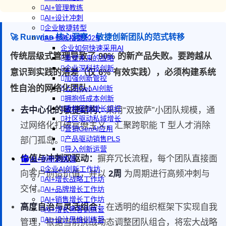
AI+管理教练
AI+设计冲刺
企业敏捷转型
🚀 Runwise 核心洞察：敏捷创新团队的范式转移
AI+创新指南2025
企业如何快速采用AI
传统层级式管理导致了 90% 的新产品失败。要跨越从
重塑未来的战略
企业深科技创新
意识到实践的落差（仅 6% 有效实践），必须构建系统
加强创新管控
性自治的网络化团队：
上马GenAI创新
拥抱低成本创新
重构营销增长组织
去中心化的敏捷结构：
采用“双披萨”小团队规模，通
社区驱动私域增长
过网络化打破官僚主义，汇聚跨职能 T 型人才消除
营销GenAI应用
产品驱动销售PLS
部门孤岛。
导入创新运营
价值与冲刺双驱动：
摒弃冗长流程，每个团队直接面
AI+创新训练营
企业AI创新工作坊
向客户创造价值，并以
2周
为周期进行高频冲刺与
AI+增长战略工作坊
交付。
AI+品牌增长工作坊
AI+销售增长工作坊
高度自治与灵活组合：
在透明的组织框架下实现自我
AI+增长黑客训练营
AI+设计思维训练营
管理，根据当前挑战动态调整团队组合，将宏大战略