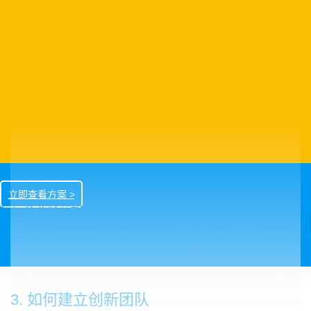
企业敏捷转型
立即查看方案 >
疫后企业经营如何解困？VUCA时代企业必须构建新能力快
速灵活应对变化。以敏捷型组织机制执行，提升价值交付和
协作效率，快速响应市场变化，强化创新应变竞争优势。
3. 如何建立创新团队