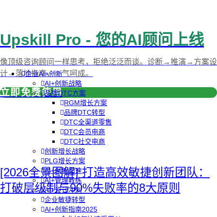
Upskill Pro - 您的AI顾问上线
像顶级咨询顾问一样思考，拒绝泛泛而谈。诊断→推演→方案设
计→落地指南，一气呵成。
企业AI+创新
AI+创新战略
立即免费使用
品牌DTC方案
RGM增长方案
品牌DTC转型
DTC全渠道零售
DTC会员电商
DTC社交电商
创新增长战略
PLG增长方案
[2026全景图解] 打造高效敏捷创新团队：
AI+创新加速
AI+管理教练
打破层级制与90%失败率的8大原则
AI+设计冲刺
企业敏捷转型
AI+创新指南2025