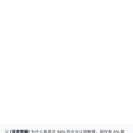
💡
[深度图解]
为什么有高达 94% 的企业认同敏捷，却仅有 6% 能