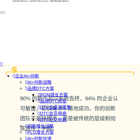
企业AI+创新
AI+创新战略
品牌DTC方案
RGM增长方案
90% 的新产品以失败告终，94% 的企业认
品牌DTC转型
DTC全渠道零售
可敏捷，却仅有 6% 落地成功。你的创新
DTC会员电商
团队不是缺理念，而是被传统的层级制彻
DTC社交电商
创新增长战略
底困住了手脚。
PLG增长方案
AI+创新加速