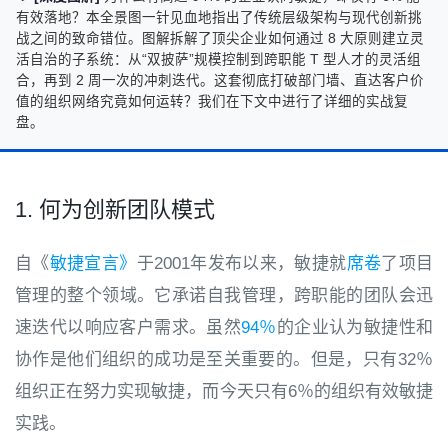
有效落地？本全景图一针见血地指出了传统层级架构与现代创新挑
战之间的致命错位。图解拆解了顶尖企业如何通过 8 大原则建立灵
活自治的子系统：从“双披萨”规模控制到跨职能 T 型人才的灵活组
合，再到 2 周一次的冲刺迭代。这套彻底打破部门墙、直达客户价
值的组织网络究竟如何运转？我们在下文中进行了详细的实战复
盘。
1. 何为创新团队模式
自《
敏捷宣言》
于2001年发布以来，敏捷就
席卷
了项目
管理的整个领域。它承诺自我管理，跨职能的团队会迅
速迭代以响应客户需求。虽然
94％
的企业认为敏捷性和
协作是他们组织的成功是至关重要的。
但是，只有32％
组织正在努力实现敏捷，而今天只有6％的组织有效敏捷
实践。