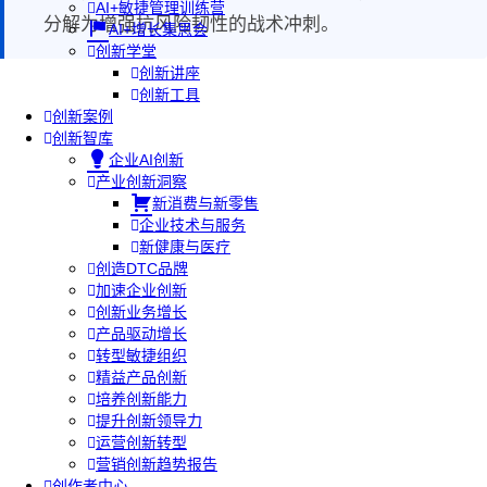
AI+敏捷管理训练营
分解为增强抗风险韧性的战术冲刺。
AI+增长集思会
创新学堂
创新讲座
创新工具
创新案例
创新智库
企业AI创新
产业创新洞察
新消费与新零售
企业技术与服务
新健康与医疗
创造DTC品牌
加速企业创新
创新业务增长
产品驱动增长
转型敏捷组织
精益产品创新
培养创新能力
提升创新领导力
运营创新转型
营销创新趋势报告
创作者中心