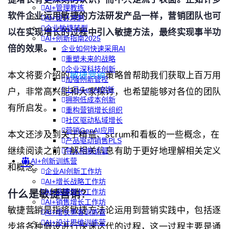
AI+管理教练
软件企业运用敏捷的方法研发产品一样，营销团队也可
AI+设计冲刺
企业敏捷转型
以在实现增长的过程中引入敏捷方法，最终实现事半功
AI+创新指南2025
倍的效果。
企业如何快速采用AI
重塑未来的战略
企业深科技创新
本文将要介绍的
敏捷营销
策略曾帮助我们获取上百万用
加强创新管控
上马GenAI创新
户，非常高兴能和大家探讨，也希望能够对各位的团队
拥抱低成本创新
有所启发。
重构营销增长组织
社区驱动私域增长
营销GenAI应用
本文还涉及到关于精益、scrum和看板的一些概念，在
产品驱动销售PLS
继续阅读之前了解相关信息有助于更好地理解相关定义
导入创新运营
AI+创新训练营
和概念。
企业AI创新工作坊
AI+增长战略工作坊
AI+品牌增长工作坊
什么是敏捷营销？
AI+销售增长工作坊
敏捷营销是指将敏捷方法论运用到营销实践中，包括逐
AI+增长黑客训练营
AI+设计思维训练营
步将各种假设进行快速迭代的过程，这一过程主要是通