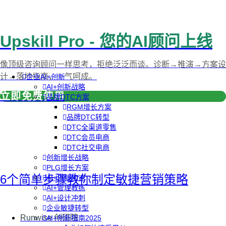
Upskill Pro - 您的AI顾问上线
像顶级咨询顾问一样思考，拒绝泛泛而谈。诊断→推演→方案设
计→落地指南，一气呵成。
企业AI+创新
AI+创新战略
立即免费使用
品牌DTC方案
RGM增长方案
品牌DTC转型
DTC全渠道零售
DTC会员电商
DTC社交电商
创新增长战略
PLG增长方案
6个简单步骤教你制定敏捷营销策略
AI+创新加速
AI+管理教练
AI+设计冲刺
企业敏捷转型
Runwise 创研院
AI+创新指南2025