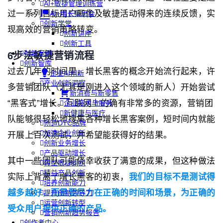
AI+敏捷管理训练营
过一系列目标用户画像及敏捷活动得来的连续反馈，实
AI+增长集思会
创新学堂
现高效的营销策略转变。
创新讲座
创新工具
创新案例
6步法敏捷营销流程
创新智库
过去几年的时间里，增长黑客的概念开始流行起来，许
企业AI创新
产业创新洞察
多营销团队（尤其是刚进入这个领域的新人）开始尝试
新消费与新零售
“黑客式”增长。互联网上的确有非常多的资源，营销团
企业技术与服务
新健康与医疗
队能够很轻松地搜集各种增长黑客案例，短时间内就能
创造DTC品牌
加速企业创新
开展上百次测试，并希望能获得好的结果。
创新业务增长
产品驱动增长
其中一些团队可能侥幸收获了满意的成果，但这种做法
转型敏捷组织
精益产品创新
实际上背离了增长黑客的初衷，
我们的目标不是测试得
培养创新能力
越多越好，而是要尽力在正确的时间和场景，为正确的
提升创新领导力
运营创新转型
受众用户提供正确的产品。
营销创新趋势报告
创作者中心