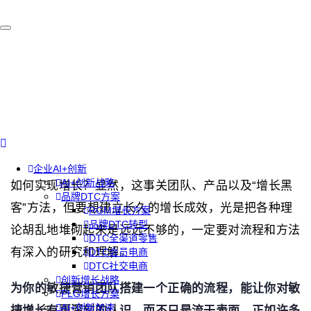
企业AI+创新
AI+创新战略
如何实现增长？显然，这事关团队、产品以及“增长黑
品牌DTC方案
客”方法，但要想建立长久的增长成效，光是把各种理
RGM增长方案
品牌DTC转型
论胡乱地堆砌起来是远远不够的，一定要对流程和方法
DTC全渠道零售
有深入的研究和理解。
DTC会员电商
DTC社交电商
创新增长战略
为你的敏捷营销团队搭建一个正确的流程，能让你对敏
PLG增长方案
AI+创新加速
捷增长有更深刻的认识，而不只是流于表面。正如许多