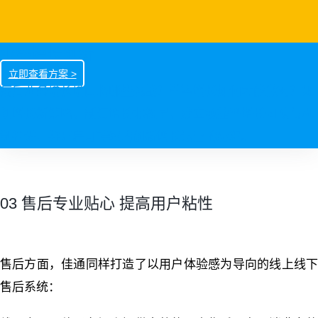
业务增长创新
立即查看方案 >
疫后业务增长增面临哪些挑战？重塑增长如何才能做对？规
划增长新策略，制订增长北极星，建立敏捷型增长团队与机
制推进，并开启可持续的创新增长运营的历程。
03 售后专业贴心 提高用户粘性
售后方面，佳通同样打造了以用户体验感为导向的线上线下
售后系统：