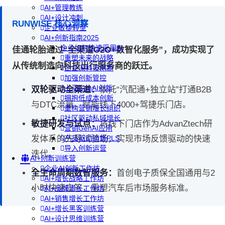
AI+管理教练
AI+设计冲刺
RUNWISE 核心洞察
企业敏捷转型
AI+创新指南2025
企业如何快速采用AI
佳通轮胎通过“全渠道O2O+数智化服务”，成功实现了
重塑未来的战略
从传统制造向科技出行服务商的跃迁。
企业深科技创新
加强创新管控
上马GenAI创新
双轮驱动全渠道：
依托“汽配通+独立站”打通B2B
拥抱低成本创新
与DTC流量，赋能线下4000+驾捷乐门店。
重构营销增长组织
社区驱动私域增长
敏捷研发与试点：
将线下门店作为AdvanZtech研
营销GenAI应用
发体系的先导试验场，实现市场反馈驱动的快速
产品驱动销售PLS
导入创新运营
迭代。
AI+创新训练营
企业AI创新工作坊
全生命周期数智服务：
首创电子质保全国通用与2
AI+增长战略工作坊
小时快速应答，重塑汽车后市场服务标准。
AI+品牌增长工作坊
AI+销售增长工作坊
AI+增长黑客训练营
AI+设计思维训练营