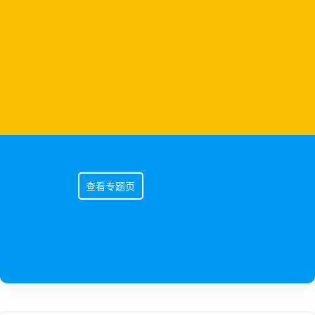
[专题] 产品创新
查看专题页
产品创新是对产品全生命周期管理的思维和实践。 按过程应该包
括四个环节，即产品战略管理、产品市场管理(或称产品营销管
理)、产品研发管理和产品生命周期管理。又指把企业的一部分(通
常是一个系列的产品)拿出来当作“虚拟企业”来管理。