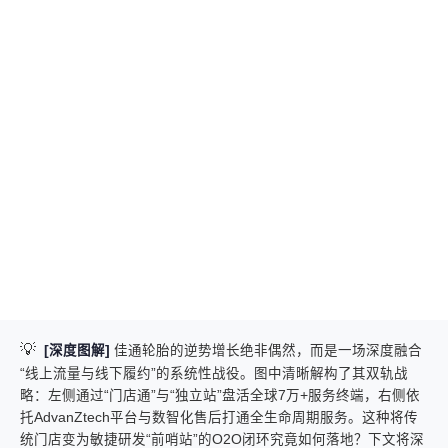
💡
[深度图解]
佳通轮胎的逆势增长绝非偶然，而是一场深度融合
“线上流量与线下履约”的系统性战役。图中清晰解构了其双轨战
略：左侧通过“门店通”与“独立站”盘活全球7万+服务终端，右侧依
托AdvanZtech平台与数智化售后打通全生命周期服务。这种将传
统门店变为敏捷研发“前哨站”的O2O闭环究竟如何落地？下文将深