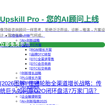
Upskill Pro - 您的AI顾问上线
像顶级咨询顾问一样思考，拒绝泛泛而谈。诊断→推演→方案设
计→落地指南，一气呵成。
企业AI+创新
AI+创新战略
立即免费使用
品牌DTC方案
RGM增长方案
品牌DTC转型
DTC全渠道零售
DTC会员电商
DTC社交电商
创新增长战略
PLG增长方案
[2026图解] 佳通轮胎全渠道增长战略：传
AI+创新加速
AI+管理教练
统巨头如何靠O2O闭环盘活7万家门店？
AI+设计冲刺
企业敏捷转型
AI+创新指南2025