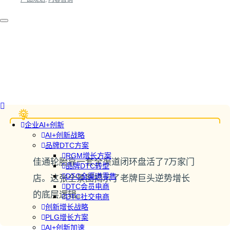
企业AI+创新
AI+创新战略
品牌DTC方案
RGM增长方案
佳通轮胎靠一套全渠道闭环盘活了7万家门
品牌DTC转型
DTC全渠道零售
店。这张全景图揭示了老牌巨头逆势增长
DTC会员电商
的底层逻辑。
DTC社交电商
创新增长战略
PLG增长方案
AI+创新加速